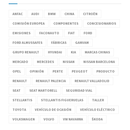
ANFAC
AUDI
BMW
CHINA
CITROËN
COMISIÓN EUROPEA
COMPONENTES
CONCESIONARIOS
EMISIONES
FACONAUTO
FIAT
FORD
FORD ALMUSSAFES
FÁBRICAS
GANVAM
GRUPO RENAULT
HYUNDAI
KIA
MARCAS CHINAS
MERCADO
MERCEDES
NISSAN
NISSAN BARCELONA
OPEL
OPINIÓN
PERTE
PEUGEOT
PRODUCTO
RENAULT
RENAULT PALENCIA
RENAULT VALLADOLID
SEAT
SEAT MARTORELL
SEGURIDAD VIAL
STELLANTIS
STELLANTIS FIGUERUELAS
TALLER
TOYOTA
VEHÍCULO DE OCASIÓN
VEHÍCULO ELÉCTRICO
VOLKSWAGEN
VOLVO
VW NAVARRA
ŠKODA