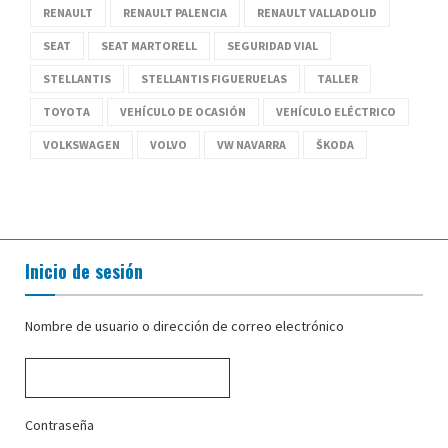
RENAULT
RENAULT PALENCIA
RENAULT VALLADOLID
SEAT
SEAT MARTORELL
SEGURIDAD VIAL
STELLANTIS
STELLANTIS FIGUERUELAS
TALLER
TOYOTA
VEHÍCULO DE OCASIÓN
VEHÍCULO ELÉCTRICO
VOLKSWAGEN
VOLVO
VW NAVARRA
ŠKODA
Inicio de sesión
Nombre de usuario o dirección de correo electrónico
Contraseña