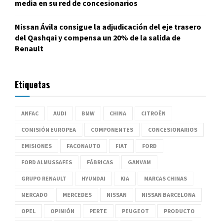
media en su red de concesionarios
Nissan Ávila consigue la adjudicación del eje trasero
del Qashqai y compensa un 20% de la salida de
Renault
Etiquetas
ANFAC
AUDI
BMW
CHINA
CITROËN
COMISIÓN EUROPEA
COMPONENTES
CONCESIONARIOS
EMISIONES
FACONAUTO
FIAT
FORD
FORD ALMUSSAFES
FÁBRICAS
GANVAM
GRUPO RENAULT
HYUNDAI
KIA
MARCAS CHINAS
MERCADO
MERCEDES
NISSAN
NISSAN BARCELONA
OPEL
OPINIÓN
PERTE
PEUGEOT
PRODUCTO