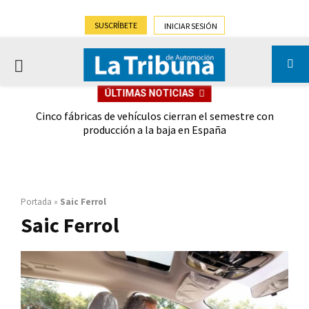
SUSCRÍBETE
INICIAR SESIÓN
PRIMARY
ÚLTIMAS NOTICIAS
MENU
 las
Cinco fábricas de vehículos cierran el semestre con
G
ión
producción a la baja en España
Portada
»
Saic Ferrol
Saic Ferrol