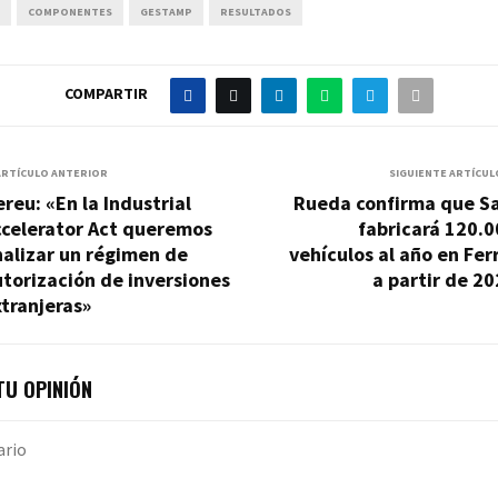
COMPONENTES
GESTAMP
RESULTADOS
COMPARTIR
ARTÍCULO ANTERIOR
SIGUIENTE ARTÍCUL
reu: «En la Industrial
Rueda confirma que Sa
ccelerator Act queremos
fabricará 120.
alizar un régimen de
vehículos al año en Fer
torización de inversiones
a partir de 2
tranjeras»
U OPINIÓN