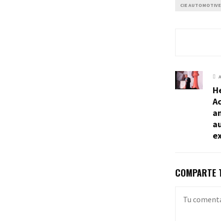
CIE AUTOMOTIVE
He
A
an
au
ex
COMPARTE T