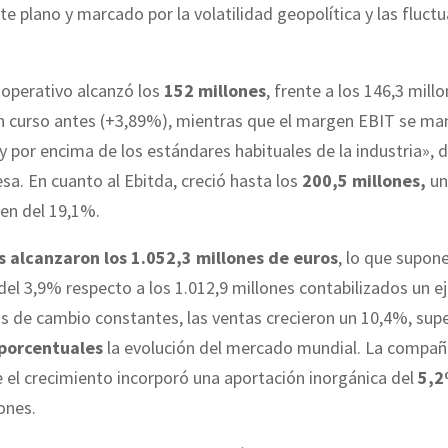
e plano y marcado por la volatilidad geopolítica y las fluct
 operativo alcanzó los
152 millones
, frente a los 146,3 mill
n curso antes (+3,89%), mientras que el margen EBIT se man
y por encima de los estándares habituales de la industria», 
sa. En cuanto al Ebitda, creció hasta los
200,5 millones,
un
en del 19,1%.
s alcanzaron los 1.052,3 millones de euros
, lo que supon
el 3,9% respecto a los 1.012,9 millones contabilizados un ej
os de cambio constantes, las ventas crecieron un 10,4%, su
 porcentuales
la evolución del mercado mundial. La compañí
el crecimiento incorporó una aportación inorgánica del
5,
ones.