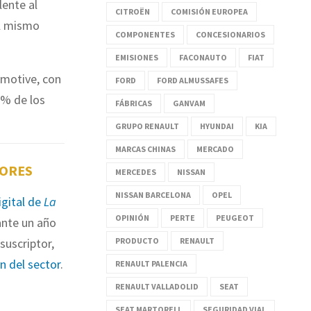
lente al
CITROËN
COMISIÓN EUROPEA
el mismo
COMPONENTES
CONCESIONARIOS
EMISIONES
FACONAUTO
FIAT
motive, con
FORD
FORD ALMUSSAFES
5% de los
FÁBRICAS
GANVAM
GRUPO RENAULT
HYUNDAI
KIA
MARCAS CHINAS
MERCADO
TORES
MERCEDES
NISSAN
NISSAN BARCELONA
OPEL
igital de
La
OPINIÓN
PERTE
PEUGEOT
nte un año
suscriptor,
PRODUCTO
RENAULT
ón del sector
.
RENAULT PALENCIA
RENAULT VALLADOLID
SEAT
SEAT MARTORELL
SEGURIDAD VIAL