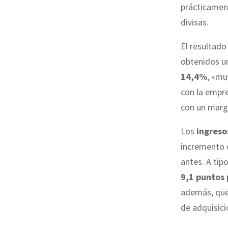
prácticament
divisas.
El resultado
obtenidos u
14,4%
, «mu
con la empre
con un marg
Los
ingreso
incremento d
antes. A tip
9,1 puntos
además, que 
de adquisici