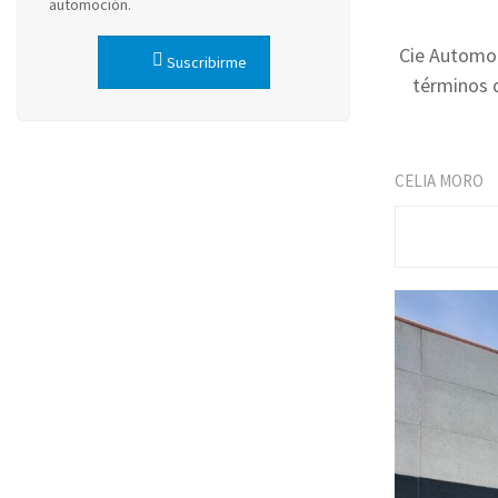
automoción.
Cie Automot
Suscribirme
términos d
CELIA MORO