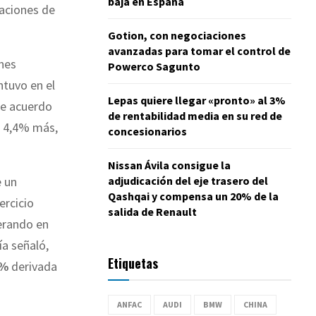
baja en España
uaciones de
Gotion, con negociaciones
avanzadas para tomar el control de
ones
Powerco Sagunto
tuvo en el
Lepas quiere llegar «pronto» al 3%
de acuerdo
de rentabilidad media en su red de
 4,4% más,
concesionarios
Nissan Ávila consigue la
adjudicación del eje trasero del
e un
Qashqai y compensa un 20% de la
ercicio
salida de Renault
perando en
a señaló,
Etiquetas
2%
derivada
ANFAC
AUDI
BMW
CHINA