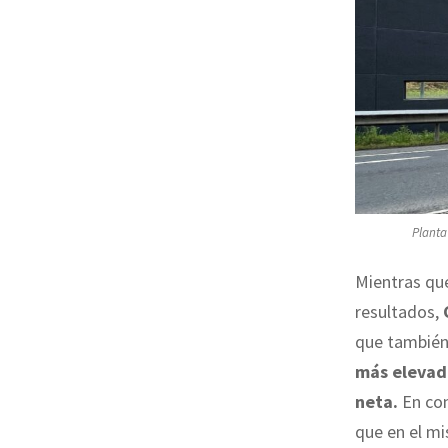
Planta
Mientras que
resultados,
que también 
más elevada
neta.
En con
que en el m