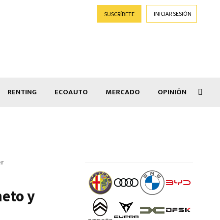
INICIAR SESIÓN
SUSCRÍBETE
RENTING
ECOAUTO
MERCADO
OPINIÓN
Goti
er
neto y