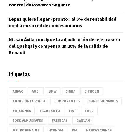
control de Powerco Sagunto
Lepas quiere llegar «pronto» al 3% de rentabilidad
media en su red de concesionarios
Nissan Ávila consigue la adjudicación del eje trasero
del Qashqai y compensa un 20% de la salida de
Renault
Etiquetas
ANFAC
AUDI
BMW
CHINA
CITROËN
COMISIÓN EUROPEA
COMPONENTES
CONCESIONARIOS
EMISIONES
FACONAUTO
FIAT
FORD
FORD ALMUSSAFES
FÁBRICAS
GANVAM
GRUPO RENAULT
HYUNDAI
KIA
MARCAS CHINAS