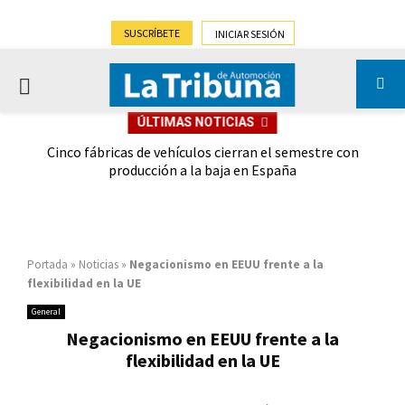
SUSCRÍBETE
INICIAR SESIÓN
PRIMARY
ÚLTIMAS NOTICIAS
MENU
 las
Cinco fábricas de vehículos cierran el semestre con
G
ión
producción a la baja en España
Portada
»
Noticias
»
Negacionismo en EEUU frente a la
flexibilidad en la UE
General
Negacionismo en EEUU frente a la
flexibilidad en la UE