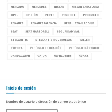
MERCADO
MERCEDES
NISSAN
NISSAN BARCELONA
OPEL
OPINIÓN
PERTE
PEUGEOT
PRODUCTO
RENAULT
RENAULT PALENCIA
RENAULT VALLADOLID
SEAT
SEAT MARTORELL
SEGURIDAD VIAL
STELLANTIS
STELLANTIS FIGUERUELAS
TALLER
TOYOTA
VEHÍCULO DE OCASIÓN
VEHÍCULO ELÉCTRICO
VOLKSWAGEN
VOLVO
VW NAVARRA
ŠKODA
Inicio de sesión
Nombre de usuario o dirección de correo electrónico