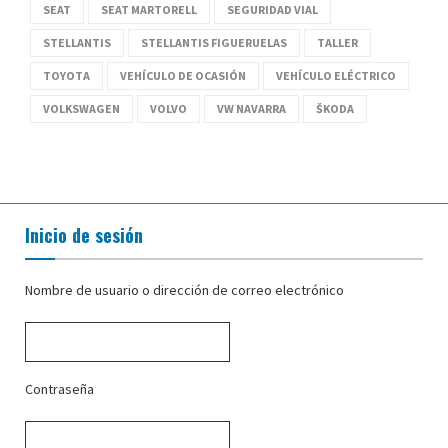
SEAT
SEAT MARTORELL
SEGURIDAD VIAL
STELLANTIS
STELLANTIS FIGUERUELAS
TALLER
TOYOTA
VEHÍCULO DE OCASIÓN
VEHÍCULO ELÉCTRICO
VOLKSWAGEN
VOLVO
VW NAVARRA
ŠKODA
Inicio de sesión
Nombre de usuario o dirección de correo electrónico
Contraseña