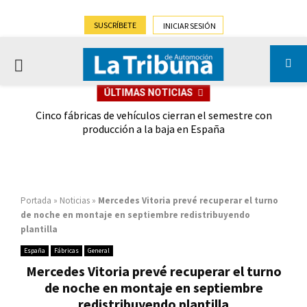
SUSCRÍBETE
INICIAR SESIÓN
PRIMARY
ÚLTIMAS NOTICIAS
MENU
 las
Cinco fábricas de vehículos cierran el semestre con
G
ión
producción a la baja en España
Portada
»
Noticias
»
Mercedes Vitoria prevé recuperar el turno
de noche en montaje en septiembre redistribuyendo
plantilla
España
Fábricas
General
Mercedes Vitoria prevé recuperar el turno
de noche en montaje en septiembre
redistribuyendo plantilla