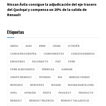
Nissan Ávila consigue la adjudicación del eje trasero
del Qashqai y compensa un 20% de la salida de
Renault
Etiquetas
ANFAC
AUDI
BMW
CHINA
CITROËN
COMISIÓN EUROPEA
COMPONENTES
CONCESIONARIOS
EMISIONES
FACONAUTO
FIAT
FORD
FORD ALMUSSAFES
FÁBRICAS
GANVAM
GRUPO RENAULT
HYUNDAI
KIA
MARCAS CHINAS
MERCADO
MERCEDES
NISSAN
NISSAN BARCELONA
OPEL
OPINIÓN
PERTE
PEUGEOT
PRODUCTO
RENAULT
RENAULT PALENCIA
RENAULT VALLADOLID