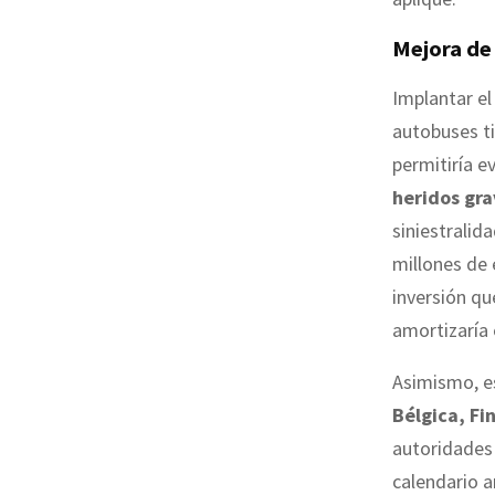
Mejora de 
Implantar el
autobuses ti
permitiría e
heridos gra
siniestralid
millones de 
inversión qu
amortizaría
Asimismo, e
Bélgica, Fi
autoridades 
calendario a