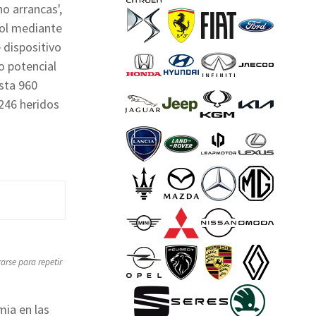
o arrancas',
hol mediante
 dispositivo
o potencial
asta 960
.246 heridos
arse para repetir
mia en las