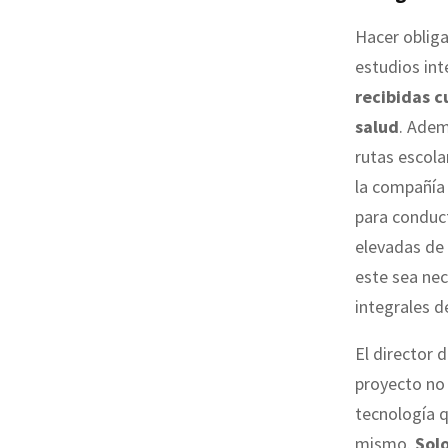
Hacer obliga
estudios in
recibidas 
salud
. Adem
rutas escola
la compañía
para conduc
elevadas de 
este sea ne
integrales de
El director 
proyecto no 
tecnología qu
mismo.
Sol