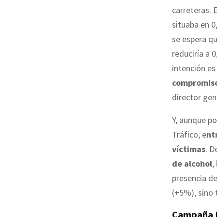
carreteras. 
situaba en 0
se espera qu
reduciría a 
intención es
compromiso 
director gen
Y, aunque po
Tráfico, e
nt
víctimas
. D
de alcohol
,
presencia de
(+5%), sino 
Campaña 