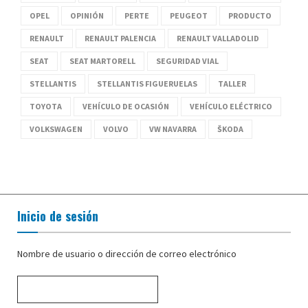
OPEL
OPINIÓN
PERTE
PEUGEOT
PRODUCTO
RENAULT
RENAULT PALENCIA
RENAULT VALLADOLID
SEAT
SEAT MARTORELL
SEGURIDAD VIAL
STELLANTIS
STELLANTIS FIGUERUELAS
TALLER
TOYOTA
VEHÍCULO DE OCASIÓN
VEHÍCULO ELÉCTRICO
VOLKSWAGEN
VOLVO
VW NAVARRA
ŠKODA
Inicio de sesión
Nombre de usuario o dirección de correo electrónico