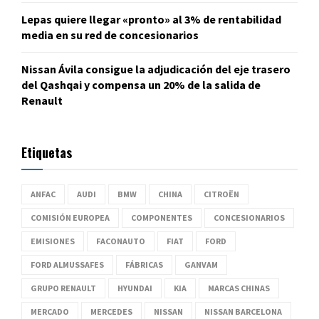
Lepas quiere llegar «pronto» al 3% de rentabilidad
media en su red de concesionarios
Nissan Ávila consigue la adjudicación del eje trasero
del Qashqai y compensa un 20% de la salida de
Renault
Etiquetas
ANFAC
AUDI
BMW
CHINA
CITROËN
COMISIÓN EUROPEA
COMPONENTES
CONCESIONARIOS
EMISIONES
FACONAUTO
FIAT
FORD
FORD ALMUSSAFES
FÁBRICAS
GANVAM
GRUPO RENAULT
HYUNDAI
KIA
MARCAS CHINAS
MERCADO
MERCEDES
NISSAN
NISSAN BARCELONA