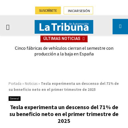
SUSCRÍBETE
INICIAR SESIÓN
PRIMARY
ÚLTIMAS NOTICIAS
MENU
 las
Cinco fábricas de vehículos cierran el semestre con
G
ión
producción a la baja en España
Portada
»
Noticias
»
Tesla experimenta un descenso del 71% de
su beneficio neto en el primer trimestre de 2025
General
Tesla experimenta un descenso del 71% de
su beneficio neto en el primer trimestre de
2025