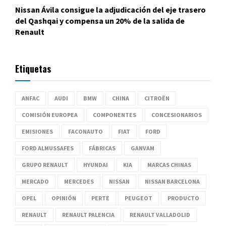
Nissan Ávila consigue la adjudicación del eje trasero
del Qashqai y compensa un 20% de la salida de
Renault
Etiquetas
ANFAC
AUDI
BMW
CHINA
CITROËN
COMISIÓN EUROPEA
COMPONENTES
CONCESIONARIOS
EMISIONES
FACONAUTO
FIAT
FORD
FORD ALMUSSAFES
FÁBRICAS
GANVAM
GRUPO RENAULT
HYUNDAI
KIA
MARCAS CHINAS
MERCADO
MERCEDES
NISSAN
NISSAN BARCELONA
OPEL
OPINIÓN
PERTE
PEUGEOT
PRODUCTO
RENAULT
RENAULT PALENCIA
RENAULT VALLADOLID