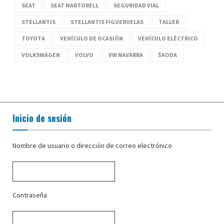
SEAT
SEAT MARTORELL
SEGURIDAD VIAL
STELLANTIS
STELLANTIS FIGUERUELAS
TALLER
TOYOTA
VEHÍCULO DE OCASIÓN
VEHÍCULO ELÉCTRICO
VOLKSWAGEN
VOLVO
VW NAVARRA
ŠKODA
Inicio de sesión
Nombre de usuario o dirección de correo electrónico
Contraseña