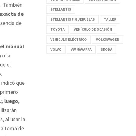
a. También
STELLANTIS
 exacta de
STELLANTIS FIGUERUELAS
TALLER
esencia de
TOYOTA
VEHÍCULO DE OCASIÓN
VEHÍCULO ELÉCTRICO
VOLKSWAGEN
 el manual
VOLVO
VW NAVARRA
ŠKODA
a o su
ue el
.
, indicó que
 primero
.
; luego,
ilizarán
, al usar la
 la toma de