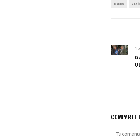
DEKRA
VEHÍ
G
U
COMPARTE T