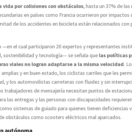
a vida por colisiones con obstáculos
, hasta un 37% de las
ecundarias en países como Francia ocurrieron por impactos 
 mitad de los accidentes en bicicleta están relacionados con
o —en el cual participaron 20 expertos y representantes insti
, sostenibilidad y tecnología— se señala que
las políticas p
uras viales no logran adaptarse a la misma velocidad
. L
 amplias y en buen estado, los ciclistas carriles que les permi
d, y los automovilistas carreteras con fluidez y sin interrupc
os trabajadores de mensajería necesitan puntos de estacio
ara las entregas y las personas con discapacidades requiere
 como sistemas de guiado para quienes tienen deficiencias vi
 de obstáculos como scooters eléctricos mal aparcados.
ón autónoma