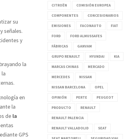
CITROËN
COMISIÓN EUROPEA
COMPONENTES
CONCESIONARIOS
tizar su
EMISIONES
FACONAUTO
FIAT
y señales.
FORD
FORD ALMUSSAFES
cidentes y
FÁBRICAS
GANVAM
GRUPO RENAULT
HYUNDAI
KIA
ubrayando la
MARCAS CHINAS
MERCADO
 la
MERCEDES
NISSAN
ternas.
NISSAN BARCELONA
OPEL
cnología en
OPINIÓN
PERTE
PEUGEOT
ante la
PRODUCTO
RENAULT
cos de
la
RENAULT PALENCIA
ientas
RENAULT VALLADOLID
SEAT
mediante GPS
SEAT MARTORELL
SEGURIDAD VIAL