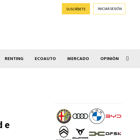
INICIAR SESIÓN
SUSCRÍBETE
RENTING
ECOAUTO
MERCADO
OPINIÓN
Goti
d e