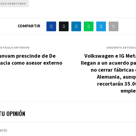
CULO CONECTADO
COMPARTIR
ARTÍCULO ANTERIOR
SIGUIENTE ARTÍCUL
anvam prescinde de De
Volkswagen e IG Meta
lacia como asesor externo
llegan a un acuerdo p
no cerrar fábricas
Alemania, aunq
recortarán 35.0
emple
U OPINIÓN