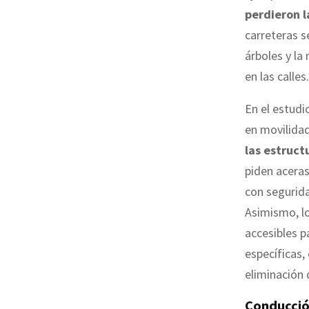
perdieron l
carreteras s
árboles y la
en las calles.
En el estudi
en movilidad
las estruct
piden aceras
con segurida
Asimismo, l
accesibles p
específicas,
eliminación
Conducci