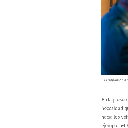
El responsable 
En la presen
necesidad qu
hacia los ve
ejemplo,
el 