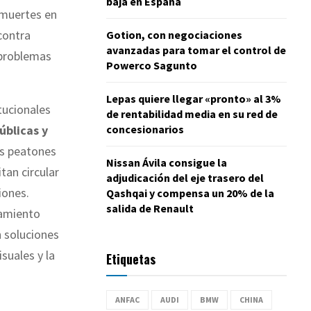
baja en España
 muertes en
contra
Gotion, con negociaciones
avanzadas para tomar el control de
 problemas
Powerco Sagunto
Lepas quiere llegar «pronto» al 3%
tucionales
de rentabilidad media en su red de
concesionarios
úblicas y
os peatones
Nissan Ávila consigue la
tan circular
adjudicación del eje trasero del
iones.
Qashqai y compensa un 20% de la
salida de Renault
namiento
n soluciones
suales y la
Etiquetas
ANFAC
AUDI
BMW
CHINA