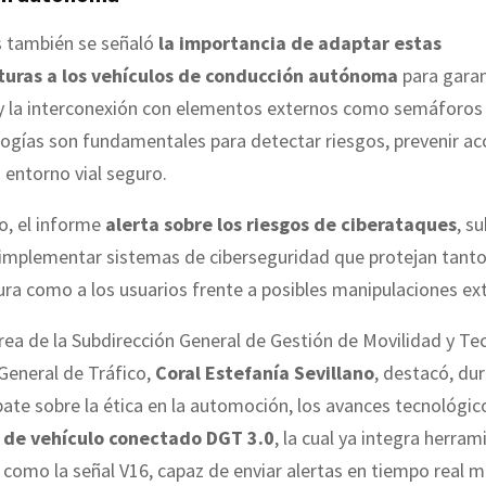
is también se señaló
la importancia de adaptar estas
turas a los vehículos de conducción autónoma
para garan
 y la interconexión con elementos externos como semáforos 
ogías son fundamentales para detectar riesgos, prevenir ac
entorno vial seguro.
o, el informe
alerta sobre los riesgos de ciberataques
, s
 implementar sistemas de ciberseguridad que protejan tanto
ura como a los usuarios frente a posibles manipulaciones ex
área de la Subdirección General de Gestión de Movilidad y Te
 General de Tráfico,
Coral Estefanía Sevillano
, destacó, dur
te sobre la ética en la automoción, los avances tecnológi
 de vehículo conectado DGT 3.0
, la cual ya integra herram
como la señal V16, capaz de enviar alertas en tiempo real 