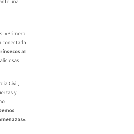
iante una
n
s. «Primero
ón conectada
rínsecos al
aliciosas
ia Civil,
uerzas y
 no
bemos
s amenazas»
.