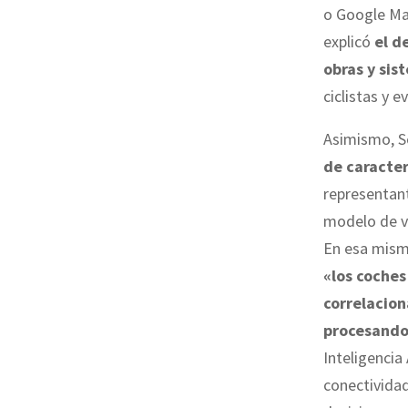
o Google Ma
explicó
el d
obras y si
ciclistas y e
Asimismo, S
de caracter
representan
modelo de ve
En esa misma
«los coche
correlacion
procesando 
Inteligencia 
conectividad