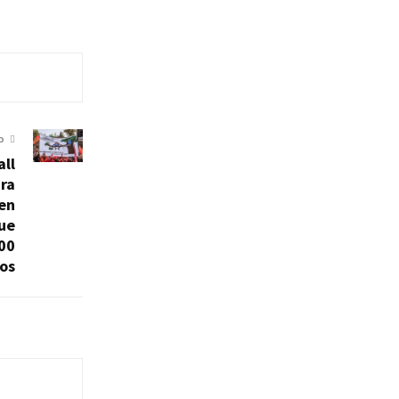
O
ll
ara
 en
ue
00
os