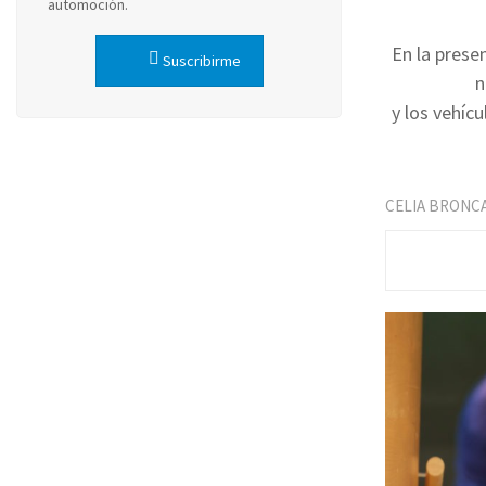
automoción.
En la prese
Suscribirme
n
y los vehíc
CELIA BRONC