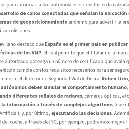
ps para informar sobre automóviles detenidos en la calzad
esarrollo de conos conectados que señalan la ubicación
stemas de geoposicionamiento
anónimo para advertir la pr
vitar colisiones.
evillano destacó que
España es el primer país en publicar
ísticas de los VMP
, el cual permite que el titular de la marc
te autorizado obtenga un número de certificado que avala q
hículo cumple con los requisitos necesarios para ser seguro
 mesa, el director de Seguridad Vial de Dekra,
Ruben Lirio
s autónomos deben simular el comportamiento humano
,
ando diferentes señales de radares
, cámaras ópticas, etc
la información a través de complejos algoritmo
s (que ut
Artificial); y, por último
, ejecutando las decisiones
. Además
 del coche, a través del 5G, por ejemplo, podremos mejorar