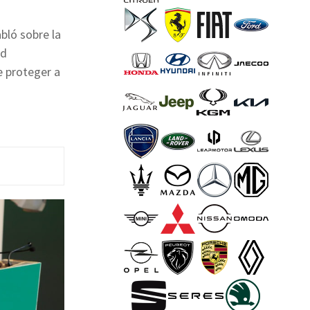
bló sobre la
ad
e proteger a