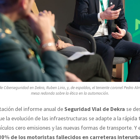
de Ciberseguridad en Dekra, Ruben Lirio, y, de espaldas, el teniente coronel Pedro Al
mesa redonda sobre la ética en la automoción.
tación del informe anual de
Seguridad Vial de Dekra
se des
e la evolución de las infraestructuras se adapte a la rápida 
hículos cero emisiones y las nuevas formas de transporte. Y 
80% de los motoristas fallecidos en carreteras interur