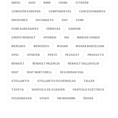
ANFAC
AUDI
BMW
CHINA
CITROËN
COMISIÓN EUROPEA
COMPONENTES
CONCESIONARIOS
EMISIONES
FACONAUTO
FIAT
FORD
FORD ALMUSSAFES
FÁBRICAS
GANVAM
GRUPO RENAULT
HYUNDAI
KIA
MARCAS CHINAS
MERCADO
MERCEDES
NISSAN
NISSAN BARCELONA
OPEL
OPINIÓN
PERTE
PEUGEOT
PRODUCTO
RENAULT
RENAULT PALENCIA
RENAULT VALLADOLID
SEAT
SEAT MARTORELL
SEGURIDAD VIAL
STELLANTIS
STELLANTIS FIGUERUELAS
TALLER
TOYOTA
VEHÍCULO DE OCASIÓN
VEHÍCULO ELÉCTRICO
VOLKSWAGEN
VOLVO
VW NAVARRA
ŠKODA