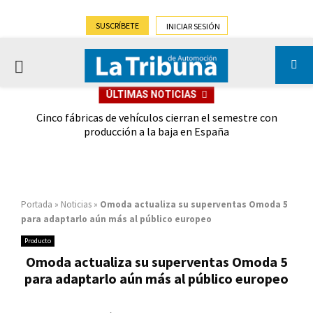
SUSCRÍBETE
INICIAR SESIÓN
PRIMARY
ÚLTIMAS NOTICIAS
MENU
 las
Cinco fábricas de vehículos cierran el semestre con
G
ión
producción a la baja en España
Portada
»
Noticias
»
Omoda actualiza su superventas Omoda 5
para adaptarlo aún más al público europeo
Producto
Omoda actualiza su superventas Omoda 5
para adaptarlo aún más al público europeo