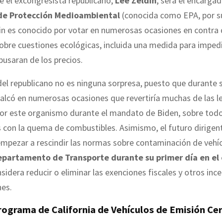
 el excongresista republicano,
Lee Zeldin
, será el encargad
 de Protección Medioambiental
(conocida como EPA, por su
din es conocido por votar en numerosas ocasiones en contra 
sobre cuestiones ecológicas, incluida una medida para impedi
busaran de los precios.
del republicano no es ninguna sorpresa, puesto que durante
calcó en numerosas ocasiones que revertiría muchas de las l
or este organismo durante el mandato de Biden, sobre todo
 con la quema de combustibles. Asimismo, el futuro dirigen
empezar a rescindir las normas sobre contaminación de vehí
epartamento de Transporte durante su primer día en el
idera reducir o eliminar las exenciones fiscales y otros ince
nes.
rograma de California de Vehículos de Emisión Ce