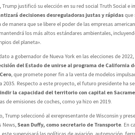
, Trump justificó su elección en su red social Truth Social e 
ntizará decisiones desreguladoras justas y rápidas
que 
de manera que se libere el poder de las empresas americana
antendrá los más altos estándares ambientales, incluyendo 
pios del planeta».
to a gobernador de Nueva York en las elecciones de 2022, e
decisión del Estado de unirse al programa de California 
 Cero
, que promete poner fin a la venta de modelos impulsa
a 2035. Respecto a este proyecto, el futuro presidente ha s
indir la capacidad del territorio con capital en Sacram
glas de emisiones de coches, como ya hizo en 2019.
o, Trump seleccionó al exrepresentante de Wisconsin y pres
s News,
Sean Duffy, como secretario de Transporte
. En c
 este supervisará las políticas de aviación, automoción, ferro