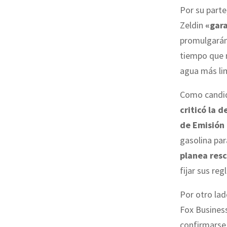
Por su parte
Zeldin
«gara
promulgarán 
tiempo que m
agua más lim
Como candida
criticó la 
de Emisión
gasolina par
planea resc
fijar sus re
Por otro lad
Fox Busines
confirmarse,