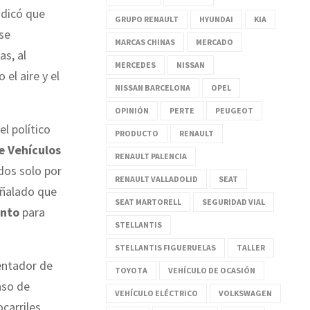
indicó que
GRUPO RENAULT
HYUNDAI
KIA
se
MARCAS CHINAS
MERCADO
s, al
MERCEDES
NISSAN
el aire y el
NISSAN BARCELONA
OPEL
OPINIÓN
PERTE
PEUGEOT
l político
PRODUCTO
RENAULT
de Vehículos
RENAULT PALENCIA
dos solo por
RENAULT VALLADOLID
SEAT
eñalado que
SEAT MARTORELL
SEGURIDAD VIAL
ento
para
STELLANTIS
STELLANTIS FIGUERUELAS
TALLER
entador de
TOYOTA
VEHÍCULO DE OCASIÓN
aso de
VEHÍCULO ELÉCTRICO
VOLKSWAGEN
carriles,