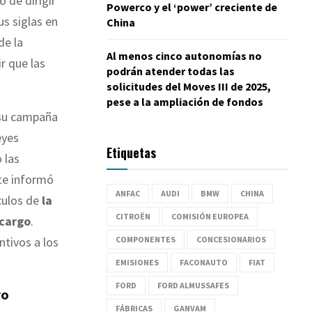
o de dirigir
Powerco y el ‘power’ creciente de
s siglas en
China
de la
Al menos cinco autonomías no
r que las
podrán atender todas las
solicitudes del Moves III de 2025,
pese a la ampliación de fondos
 su campaña
eyes
Etiquetas
 las
te informó
ANFAC
AUDI
BMW
CHINA
culos de
la
CITROËN
COMISIÓN EUROPEA
 cargo
.
COMPONENTES
CONCESIONARIOS
ntivos a los
EMISIONES
FACONAUTO
FIAT
FORD
FORD ALMUSSAFES
ro
FÁBRICAS
GANVAM