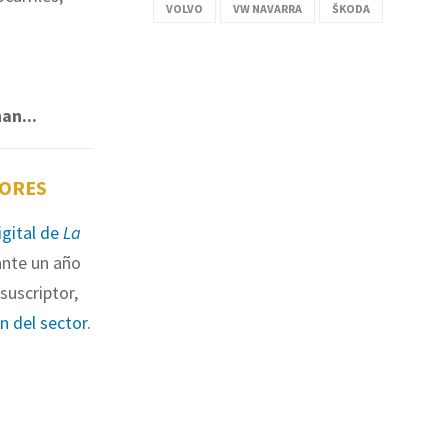
VOLVO
VW NAVARRA
ŠKODA
an...
TORES
igital de
La
nte un año
suscriptor,
ón del sector
.