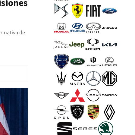
isiones
ormativa de