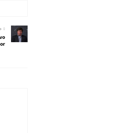
O
vo
or