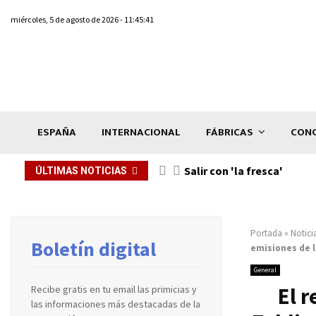
miércoles, 5 de agosto de 2026 - 11:45:41
ESPAÑA
INTERNACIONAL
FÁBRICAS
CONC
Salir con 'la fresca'
ÚLTIMAS NOTICIAS
Portada
»
Notici
Boletín digital
emisiones de 
General
El r
Recibe gratis en tu email las primicias y
las informaciones más destacadas de la