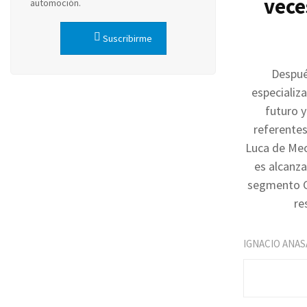
vece
automoción.
Suscribirme
Despué
especializ
futuro y
referentes
Luca de Meo
es alcanza
segmento C 
re
IGNACIO ANAS