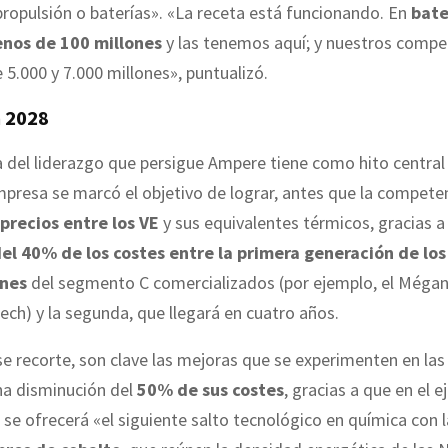
ropulsión o baterías». «La receta está funcionando. En
bate
nos de 100 millones
y las tenemos aquí; y nuestros compe
 5.000 y 7.000 millones», puntualizó.
n 2028
 del liderazgo que persigue Ampere tiene como hito centra
presa se marcó el objetivo de lograr, antes que la competen
precios entre los VE
y sus equivalentes térmicos, gracias a
el 40% de los costes entre la primera generación de lo
ones
del segmento C comercializados (por ejemplo, el Mégan
Tech) y la segunda, que llegará en cuatro años.
e recorte, son clave las mejoras que se experimenten en la
na disminución del
50% de sus costes
, gracias a que en el e
e ofrecerá «el siguiente salto tecnológico en química con l