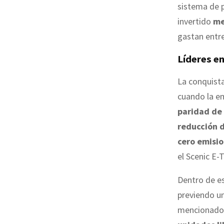
sistema de p
invertido
me
gastan entre
Líderes e
La conquista
cuando la em
paridad de 
reducción d
cero emisi
el Scenic E-
Dentro de es
previendo u
mencionado s