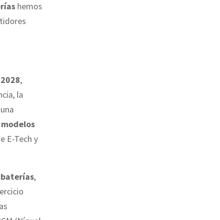
rías
hemos
tidores
l
2028
,
cia, la
 una
s modelos
e E-Tech y
s
baterías
,
jercicio
as