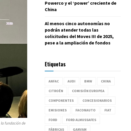
Powerco y el ‘power’ creciente de
China
Al menos cinco autonomías no
podrán atender todas las
solicitudes del Moves III de 2025,
pese a la ampliación de fondos
Etiquetas
ANFAC
AUDI
BMW
CHINA
CITROËN
COMISIÓN EUROPEA
COMPONENTES
CONCESIONARIOS
EMISIONES
FACONAUTO
FIAT
FORD
FORD ALMUSSAFES
e la fundación de
FÁBRICAS
GANVAM