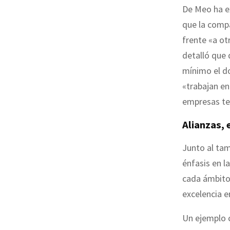
De Meo ha e
que la comp
frente «a o
detalló que d
mínimo el do
«trabajan en
empresas tec
Alianzas, 
Junto al ta
énfasis en l
cada ámbito
excelencia e
Un ejemplo c