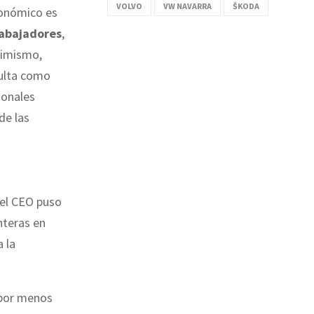
VOLVO
VW NAVARRA
ŠKODA
conómico es
rabajadores
,
imismo,
sulta como
ionales
de las
 el CEO puso
nteras en
 la
 por menos