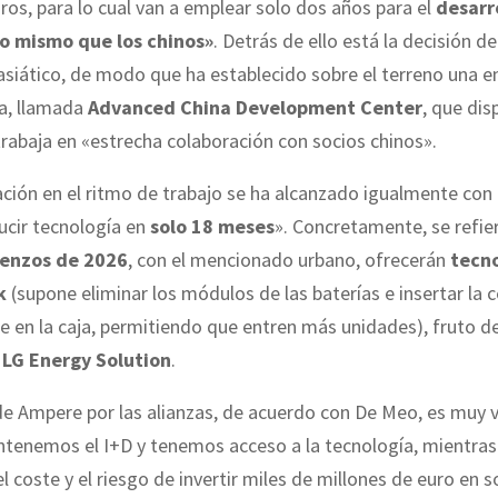
ros, para lo cual van a emplear solo dos años para el
desarr
lo mismo que los chinos»
. Detrás de ello está la decisión d
asiático, de modo que ha establecido sobre el terreno una e
da, llamada
Advanced China Development Center
, que di
rabaja en «estrecha colaboración con socios chinos».
ción en el ritmo de trabajo se ha alcanzado igualmente con
ucir tecnología en
solo 18 meses
». Concretamente, se refie
enzos de 2026
, con el mencionado urbano, ofrecerán
tecno
k
(supone eliminar los módulos de las baterías e insertar la 
 en la caja, permitiendo que entren más unidades), fruto d
 LG Energy Solution
.
de Ampere por las alianzas, de acuerdo con De Meo, es muy 
tenemos el I+D y tenemos acceso a la tecnología, mientra
l coste y el riesgo de invertir miles de millones de euro en s