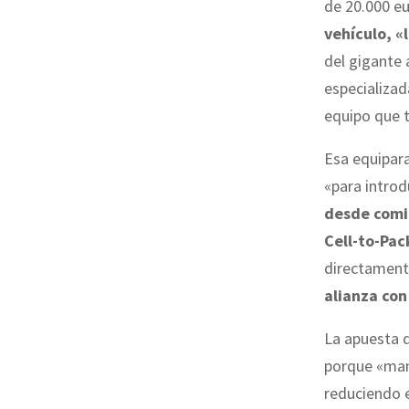
de 20.000 eu
vehículo, «
del gigante 
especializa
equipo que t
Esa equipara
«para introd
desde comi
Cell-to-Pac
directamente
alianza con
La apuesta 
porque «man
reduciendo e