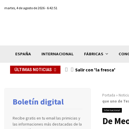
martes, 4 de agosto de 2026 - 6:42:51
ESPAÑA
INTERNACIONAL
FÁBRICAS
CONC
Salir con 'la fresca'
ÚLTIMAS NOTICIAS
Portada
»
Notici
Boletín digital
que uno de Te
Internacional
De Meo
Recibe gratis en tu email las primicias y
las informaciones más destacadas de la