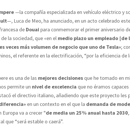
mpere
—la compañía especializada en vehículo eléctrico y s
ult
—, Luca de Meo, ha anunciado, en un acto celebrado est
 francesa de
Douai
para conmemorar el primer aniversario de
 de la sociedad, que «en el
medio plazo un empleado [de 
res veces más volumen de negocio que uno de Tesla»
; co
hinos, el referente en la electrificación, “por la eficiencia de 
ere es una de las
mejores decisiones
que he tomado en mi
 nos permite un
nivel de excelencia
que no éramos capaces
tacó el directivo italiano, añadiendo que este proyecto les 
diferencia»
en un contexto en el que la
demanda de mode
 Europa va a crecer “
de media un 25% anual hasta 2030
,
l que “será estable o caerá”.