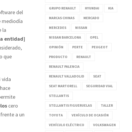
GRUPO RENAULT
HYUNDAI
KIA
oftware del
MARCAS CHINAS
MERCADO
e mediodía
MERCEDES
NISSAN
 la
NISSAN BARCELONA
OPEL
la entidad]
nsiderado,
OPINIÓN
PERTE
PEUGEOT
lo que
PRODUCTO
RENAULT
RENAULT PALENCIA
RENAULT VALLADOLID
SEAT
 vida
SEAT MARTORELL
SEGURIDAD VIAL
 hace
permite
STELLANTIS
los
cero
STELLANTIS FIGUERUELAS
TALLER
 frente a un
TOYOTA
VEHÍCULO DE OCASIÓN
VEHÍCULO ELÉCTRICO
VOLKSWAGEN