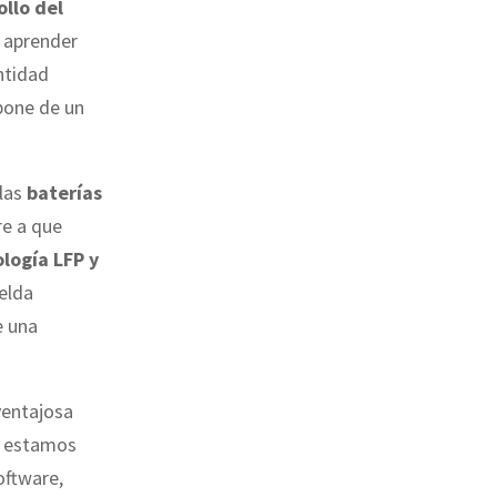
ollo del
e aprender
ntidad
spone de un
 las
baterías
re a que
logía LFP y
celda
e una
ventajosa
s estamos
oftware,