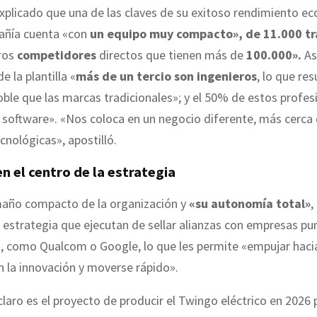
xplicado que una de las claves de su exitoso rendimiento e
añía cuenta «con
un equipo muy compacto», de 11.000 t
tros
competidores
directos que tienen más de
100.000».
As
e la plantilla «
más de un tercio son ingenieros
, lo que re
ble que las marcas tradicionales»; y el 50% de estos profes
 software». «Nos coloca en un negocio diferente, más cerca 
nológicas», apostilló.
en el centro de la estrategia
maño compacto de la organización y
«su autonomía total»
,
a estrategia que ejecutan de sellar alianzas con empresas pu
, como Qualcom o Google, lo que les permite «empujar hacia
n la innovación y moverse rápido».
laro es el proyecto de producir el Twingo eléctrico en 2026