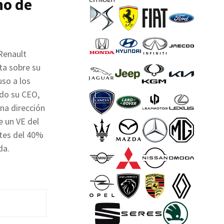
no de
Renault
ta sobre su
uso a los
ado su CEO,
na dirección
e un VE del
stes del 40%
da.