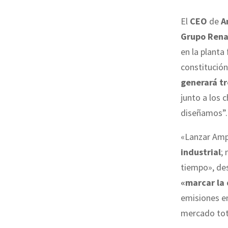
El
CEO
de
A
Grupo Rena
en la planta
constitución
generará t
junto a los c
diseñamos”.
«Lanzar Amp
industrial
;
tiempo», des
«marcar la 
emisiones en
mercado tota