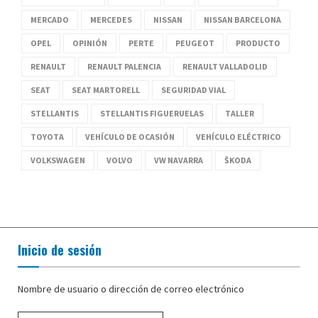
MERCADO
MERCEDES
NISSAN
NISSAN BARCELONA
OPEL
OPINIÓN
PERTE
PEUGEOT
PRODUCTO
RENAULT
RENAULT PALENCIA
RENAULT VALLADOLID
SEAT
SEAT MARTORELL
SEGURIDAD VIAL
STELLANTIS
STELLANTIS FIGUERUELAS
TALLER
TOYOTA
VEHÍCULO DE OCASIÓN
VEHÍCULO ELÉCTRICO
VOLKSWAGEN
VOLVO
VW NAVARRA
ŠKODA
Inicio de sesión
Nombre de usuario o dirección de correo electrónico