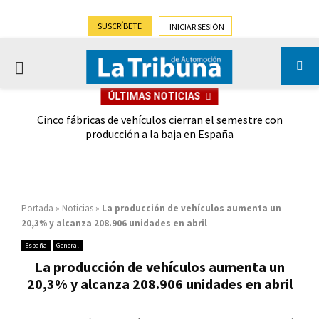
SUSCRÍBETE
INICIAR SESIÓN
PRIMARY
ÚLTIMAS NOTICIAS
MENU
 las
Cinco fábricas de vehículos cierran el semestre con
G
ión
producción a la baja en España
Portada
»
Noticias
»
La producción de vehículos aumenta un
20,3% y alcanza 208.906 unidades en abril
España
General
La producción de vehículos aumenta un
20,3% y alcanza 208.906 unidades en abril