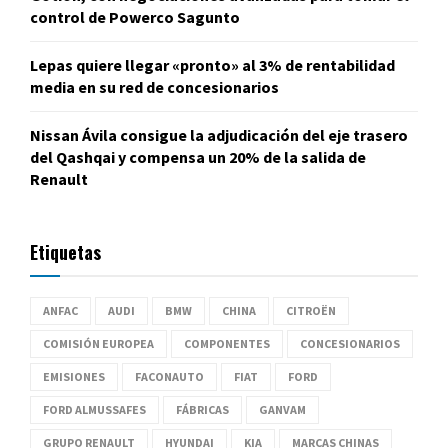
control de Powerco Sagunto
Lepas quiere llegar «pronto» al 3% de rentabilidad
media en su red de concesionarios
Nissan Ávila consigue la adjudicación del eje trasero
del Qashqai y compensa un 20% de la salida de
Renault
Etiquetas
ANFAC
AUDI
BMW
CHINA
CITROËN
COMISIÓN EUROPEA
COMPONENTES
CONCESIONARIOS
EMISIONES
FACONAUTO
FIAT
FORD
FORD ALMUSSAFES
FÁBRICAS
GANVAM
GRUPO RENAULT
HYUNDAI
KIA
MARCAS CHINAS