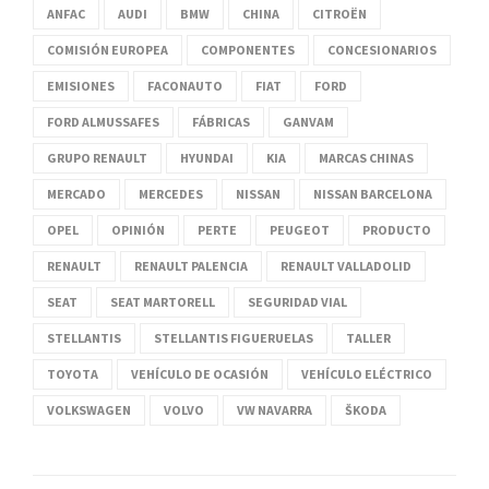
ANFAC
AUDI
BMW
CHINA
CITROËN
COMISIÓN EUROPEA
COMPONENTES
CONCESIONARIOS
EMISIONES
FACONAUTO
FIAT
FORD
FORD ALMUSSAFES
FÁBRICAS
GANVAM
GRUPO RENAULT
HYUNDAI
KIA
MARCAS CHINAS
MERCADO
MERCEDES
NISSAN
NISSAN BARCELONA
OPEL
OPINIÓN
PERTE
PEUGEOT
PRODUCTO
RENAULT
RENAULT PALENCIA
RENAULT VALLADOLID
SEAT
SEAT MARTORELL
SEGURIDAD VIAL
STELLANTIS
STELLANTIS FIGUERUELAS
TALLER
TOYOTA
VEHÍCULO DE OCASIÓN
VEHÍCULO ELÉCTRICO
VOLKSWAGEN
VOLVO
VW NAVARRA
ŠKODA