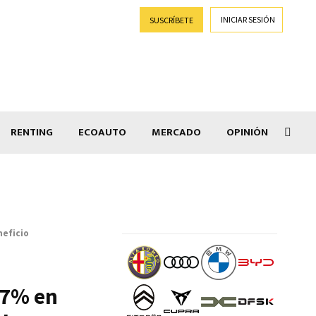
INICIAR SESIÓN
SUSCRÍBETE
RENTING
ECOAUTO
MERCADO
OPINIÓN
Goti
neficio
97% en