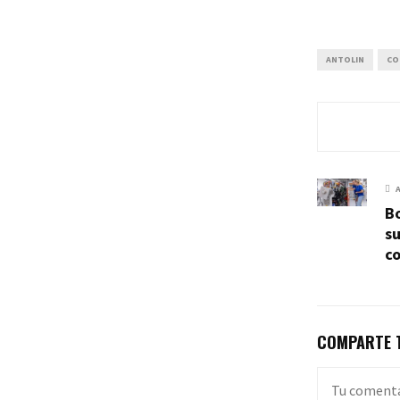
ANTOLIN
CO
B
su
co
COMPARTE T