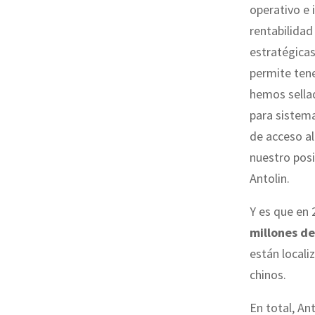
operativo e i
rentabilidad
estratégicas
permite tene
hemos sell
para sistema
de acceso al
nuestro posi
Antolin.
Y es que en 
millones de
están locali
chinos.
En total, An