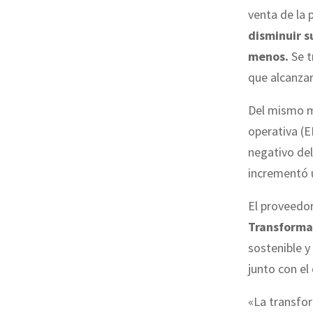
venta de la 
disminuir s
menos.
Se t
que alcanzar
Del mismo m
operativa (E
negativo del
incrementó 
El proveedor
Transforma
sostenible y
junto con el
«La transfor