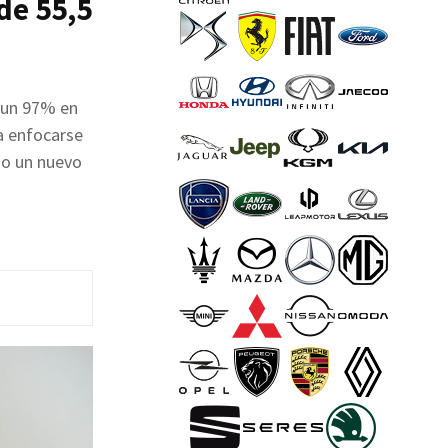
de 55,5
s un 97% en
a enfocarse
do un nuevo