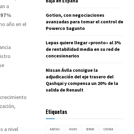
baja en España
ran a
n 97%
Gotion, con negociaciones
avanzadas para tomar el control de
imo año en el
Powerco Sagunto
Lepas quiere llegar «pronto» al 3%
ancia
de rentabilidad media en su red de
concesionarios
istro
se
Nissan Ávila consigue la
adjudicación del eje trasero del
Qashqai y compensa un 20% de la
salida de Renault
 crecimiento
zación,
Etiquetas
s a nivel
ANFAC
AUDI
BMW
CHINA