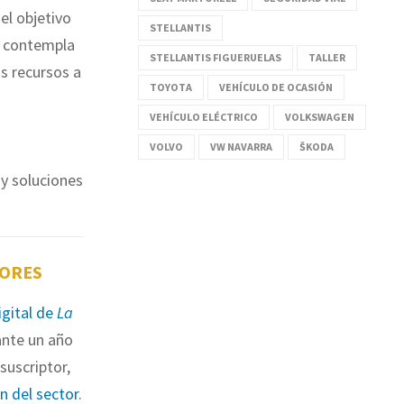
el objetivo
STELLANTIS
o, contempla
STELLANTIS FIGUERUELAS
TALLER
os recursos a
TOYOTA
VEHÍCULO DE OCASIÓN
VEHÍCULO ELÉCTRICO
VOLKSWAGEN
VOLVO
VW NAVARRA
ŠKODA
 y soluciones
TORES
igital de
La
nte un año
suscriptor,
ón del sector
.