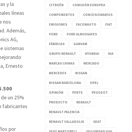
as y la
CITROËN
COMISIÓN EUROPEA
ales líneas
COMPONENTES
CONCESIONARIOS
e nos
EMISIONES
FACONAUTO
FIAT
dad. Además,
FORD
FORD ALMUSSAFES
nics AG,
FÁBRICAS
GANVAM
de sistemas
GRUPO RENAULT
HYUNDAI
KIA
 mejorando
MARCAS CHINAS
MERCADO
ma, Ernesto
MERCEDES
NISSAN
NISSAN BARCELONA
OPEL
5.500
OPINIÓN
PERTE
PEUGEOT
s de un 25%
PRODUCTO
RENAULT
n fabricantes
RENAULT PALENCIA
RENAULT VALLADOLID
SEAT
años por
SEAT MARTORELL
SEGURIDAD VIAL