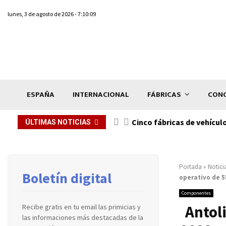
lunes, 3 de agosto de 2026 - 7:10:09
ESPAÑA
INTERNACIONAL
FÁBRICAS
CONC
n de...
Cinco fábricas de vehícul
ÚLTIMAS NOTICIAS
Portada
»
Notici
Boletín digital
operativo de 5
Componentes
Antol
Recibe gratis en tu email las primicias y
las informaciones más destacadas de la