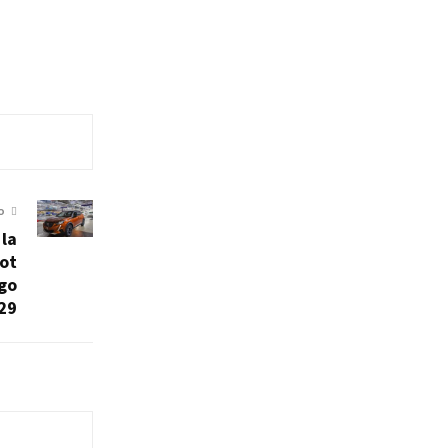
O
 la
ot
go
29