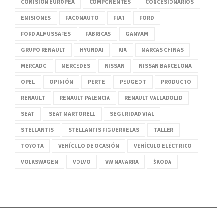
COMISIÓN EUROPEA
COMPONENTES
CONCESIONARIOS
EMISIONES
FACONAUTO
FIAT
FORD
FORD ALMUSSAFES
FÁBRICAS
GANVAM
GRUPO RENAULT
HYUNDAI
KIA
MARCAS CHINAS
MERCADO
MERCEDES
NISSAN
NISSAN BARCELONA
OPEL
OPINIÓN
PERTE
PEUGEOT
PRODUCTO
RENAULT
RENAULT PALENCIA
RENAULT VALLADOLID
SEAT
SEAT MARTORELL
SEGURIDAD VIAL
STELLANTIS
STELLANTIS FIGUERUELAS
TALLER
TOYOTA
VEHÍCULO DE OCASIÓN
VEHÍCULO ELÉCTRICO
VOLKSWAGEN
VOLVO
VW NAVARRA
ŠKODA