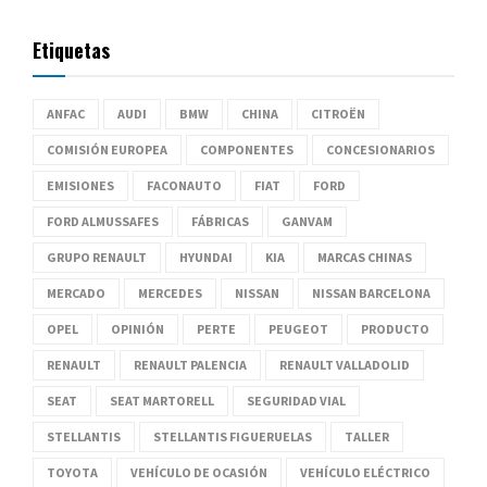
Etiquetas
ANFAC
AUDI
BMW
CHINA
CITROËN
COMISIÓN EUROPEA
COMPONENTES
CONCESIONARIOS
EMISIONES
FACONAUTO
FIAT
FORD
FORD ALMUSSAFES
FÁBRICAS
GANVAM
GRUPO RENAULT
HYUNDAI
KIA
MARCAS CHINAS
MERCADO
MERCEDES
NISSAN
NISSAN BARCELONA
OPEL
OPINIÓN
PERTE
PEUGEOT
PRODUCTO
RENAULT
RENAULT PALENCIA
RENAULT VALLADOLID
SEAT
SEAT MARTORELL
SEGURIDAD VIAL
STELLANTIS
STELLANTIS FIGUERUELAS
TALLER
TOYOTA
VEHÍCULO DE OCASIÓN
VEHÍCULO ELÉCTRICO