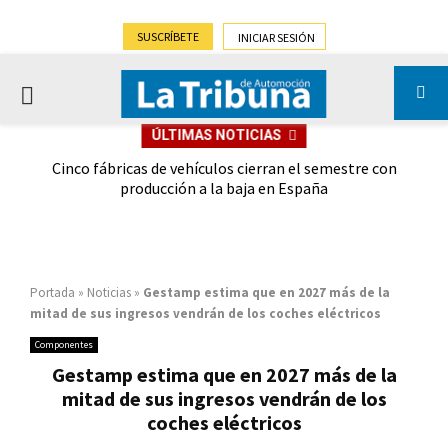
SUSCRÍBETE
INICIAR SESIÓN
PRIMARY
ÚLTIMAS NOTICIAS
MENU
 las
Cinco fábricas de vehículos cierran el semestre con
G
ión
producción a la baja en España
Portada
»
Noticias
»
Gestamp estima que en 2027 más de la
mitad de sus ingresos vendrán de los coches eléctricos
Componentes
Gestamp estima que en 2027 más de la
mitad de sus ingresos vendrán de los
coches eléctricos