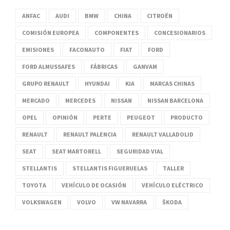
ANFAC
AUDI
BMW
CHINA
CITROËN
COMISIÓN EUROPEA
COMPONENTES
CONCESIONARIOS
EMISIONES
FACONAUTO
FIAT
FORD
FORD ALMUSSAFES
FÁBRICAS
GANVAM
GRUPO RENAULT
HYUNDAI
KIA
MARCAS CHINAS
MERCADO
MERCEDES
NISSAN
NISSAN BARCELONA
OPEL
OPINIÓN
PERTE
PEUGEOT
PRODUCTO
RENAULT
RENAULT PALENCIA
RENAULT VALLADOLID
SEAT
SEAT MARTORELL
SEGURIDAD VIAL
STELLANTIS
STELLANTIS FIGUERUELAS
TALLER
TOYOTA
VEHÍCULO DE OCASIÓN
VEHÍCULO ELÉCTRICO
VOLKSWAGEN
VOLVO
VW NAVARRA
ŠKODA