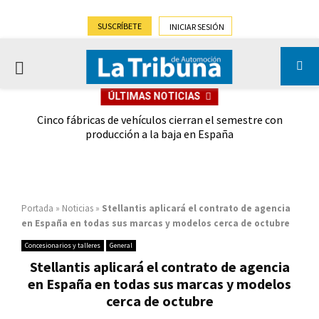
SUSCRÍBETE
INICIAR SESIÓN
PRIMARY
ÚLTIMAS NOTICIAS
MENU
 las
Cinco fábricas de vehículos cierran el semestre con
G
ión
producción a la baja en España
Portada
»
Noticias
»
Stellantis aplicará el contrato de agencia
en España en todas sus marcas y modelos cerca de octubre
Concesionarios y talleres
General
Stellantis aplicará el contrato de agencia
en España en todas sus marcas y modelos
cerca de octubre