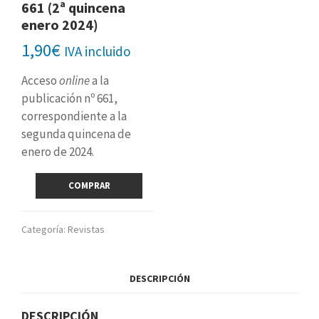
661 (2ª quincena
enero 2024)
1,90
€
IVA incluido
Acceso
online
a la
publicación nº 661,
correspondiente a la
segunda quincena de
enero de 2024.
Revista
COMPRAR
digital
nº
661
Categoría:
Revistas
(2ª
quincena
enero
DESCRIPCIÓN
2024)
cantidad
DESCRIPCIÓN