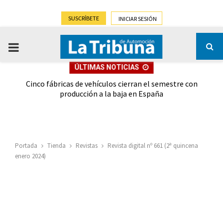
SUSCRÍBETE
INICIAR SESIÓN
PRIMARY
ÚLTIMAS NOTICIAS
MENU
 las
Cinco fábricas de vehículos cierran el semestre con
G
ión
producción a la baja en España
Portada
Tienda
Revistas
Revista digital nº 661 (2ª quincena
enero 2024)