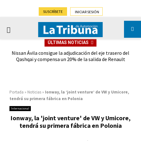
SUSCRÍBETE
INICIAR SESIÓN
PRIMARY
ÚLTIMAS NOTICIAS
MENU
media
Nissan Ávila consigue la adjudicación del eje trasero del
Al 
Qashqai y compensa un 20% de la salida de Renault
so
Portada
»
Noticias
»
Ionway, la ‘joint venture’ de VW y Umicore,
tendrá su primera fábrica en Polonia
Internacional
Ionway, la 'joint venture' de VW y Umicore,
tendrá su primera fábrica en Polonia