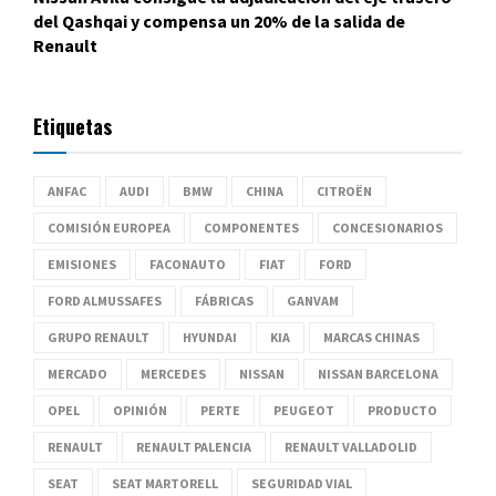
del Qashqai y compensa un 20% de la salida de
Renault
Etiquetas
ANFAC
AUDI
BMW
CHINA
CITROËN
COMISIÓN EUROPEA
COMPONENTES
CONCESIONARIOS
EMISIONES
FACONAUTO
FIAT
FORD
FORD ALMUSSAFES
FÁBRICAS
GANVAM
GRUPO RENAULT
HYUNDAI
KIA
MARCAS CHINAS
MERCADO
MERCEDES
NISSAN
NISSAN BARCELONA
OPEL
OPINIÓN
PERTE
PEUGEOT
PRODUCTO
RENAULT
RENAULT PALENCIA
RENAULT VALLADOLID
SEAT
SEAT MARTORELL
SEGURIDAD VIAL