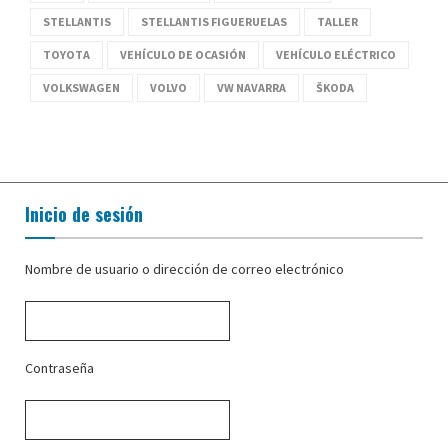
STELLANTIS
STELLANTIS FIGUERUELAS
TALLER
TOYOTA
VEHÍCULO DE OCASIÓN
VEHÍCULO ELÉCTRICO
VOLKSWAGEN
VOLVO
VW NAVARRA
ŠKODA
Inicio de sesión
Nombre de usuario o dirección de correo electrónico
Contraseña