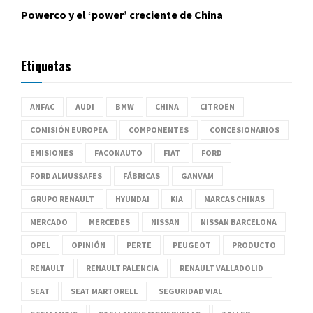
Powerco y el ‘power’ creciente de China
Etiquetas
ANFAC
AUDI
BMW
CHINA
CITROËN
COMISIÓN EUROPEA
COMPONENTES
CONCESIONARIOS
EMISIONES
FACONAUTO
FIAT
FORD
FORD ALMUSSAFES
FÁBRICAS
GANVAM
GRUPO RENAULT
HYUNDAI
KIA
MARCAS CHINAS
MERCADO
MERCEDES
NISSAN
NISSAN BARCELONA
OPEL
OPINIÓN
PERTE
PEUGEOT
PRODUCTO
RENAULT
RENAULT PALENCIA
RENAULT VALLADOLID
SEAT
SEAT MARTORELL
SEGURIDAD VIAL