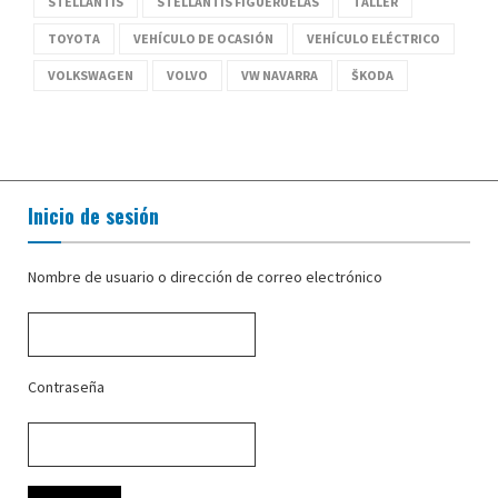
STELLANTIS
STELLANTIS FIGUERUELAS
TALLER
TOYOTA
VEHÍCULO DE OCASIÓN
VEHÍCULO ELÉCTRICO
VOLKSWAGEN
VOLVO
VW NAVARRA
ŠKODA
Inicio de sesión
Nombre de usuario o dirección de correo electrónico
Contraseña