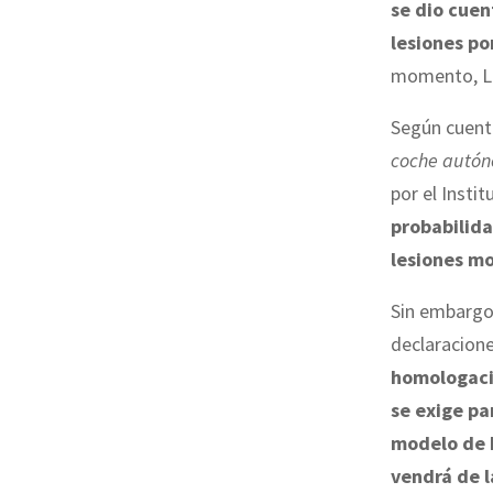
se dio cuen
lesiones po
momento, Li
Según cuent
coche autóno
por el Insti
probabilida
lesiones m
Sin embargo,
declaracione
homologació
se exige pa
modelo de h
vendrá de 