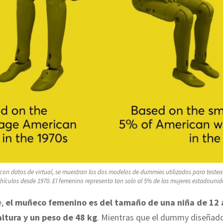
 con datos de virtual, se muestran los dos modelos de dummies utilizados para testea
ehículos desde 1970. El femenino representa tan solo al 5% de las mujeres estadounid
e,
el muñeco femenino es del tamaño de una niña de 12 
ltura y un peso de 48 kg
. Mientras que el dummy diseñado