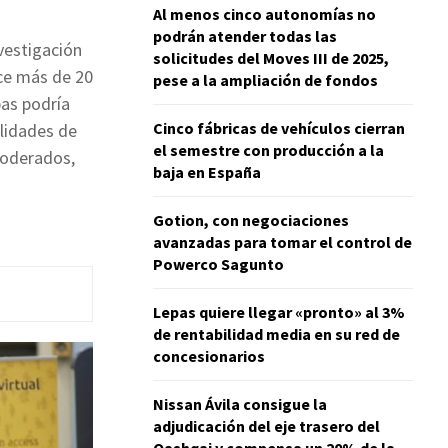
Al menos cinco autonomías no
podrán atender todas las
vestigación
solicitudes del Moves III de 2025,
ace más de 20
pese a la ampliación de fondos
as podría
Cinco fábricas de vehículos cierran
ilidades de
el semestre con producción a la
moderados,
baja en España
Gotion, con negociaciones
avanzadas para tomar el control de
Powerco Sagunto
Lepas quiere llegar «pronto» al 3%
de rentabilidad media en su red de
concesionarios
Nissan Ávila consigue la
adjudicación del eje trasero del
Qashqai y compensa un 20% de la