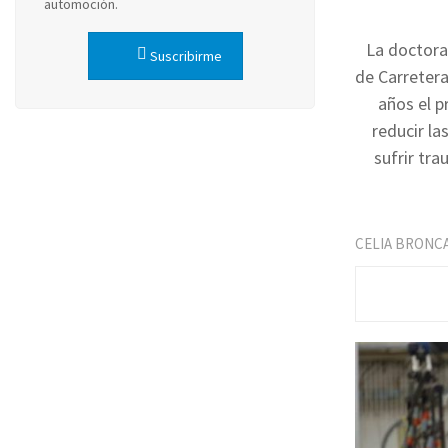
automoción.
La doctora
Suscribirme
de Carretera
años el 
reducir la
sufrir tr
CELIA BRONC