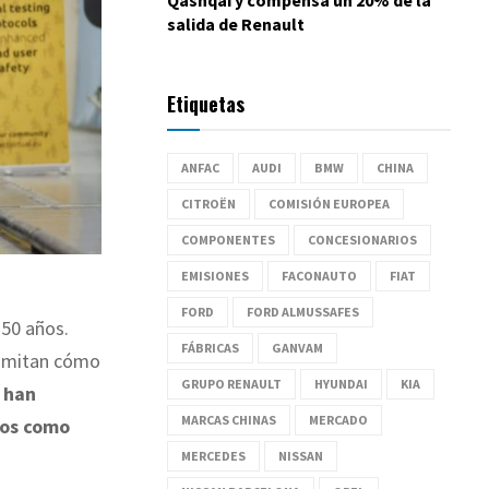
salida de Renault
Etiquetas
ANFAC
AUDI
BMW
CHINA
CITROËN
COMISIÓN EUROPEA
COMPONENTES
CONCESIONARIOS
EMISIONES
FACONAUTO
FIAT
FORD
FORD ALMUSSAFES
 50 años.
FÁBRICAS
GANVAM
 imitan cómo
GRUPO RENAULT
HYUNDAI
KIA
y
han
MARCAS CHINAS
MERCADO
los como
MERCEDES
NISSAN