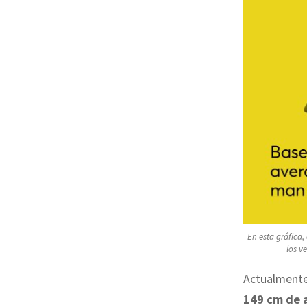
En esta gráfica,
los v
Actualment
149 cm de a