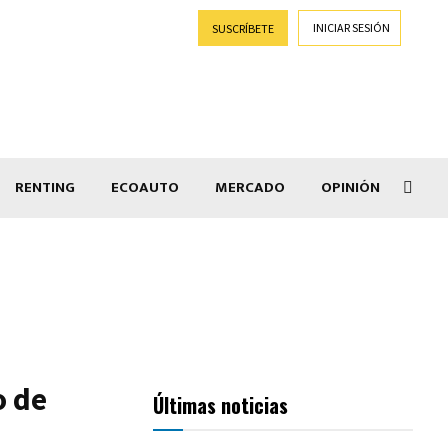
INICIAR SESIÓN
SUSCRÍBETE
RENTING
ECOAUTO
MERCADO
OPINIÓN
Goti
o de
Últimas noticias