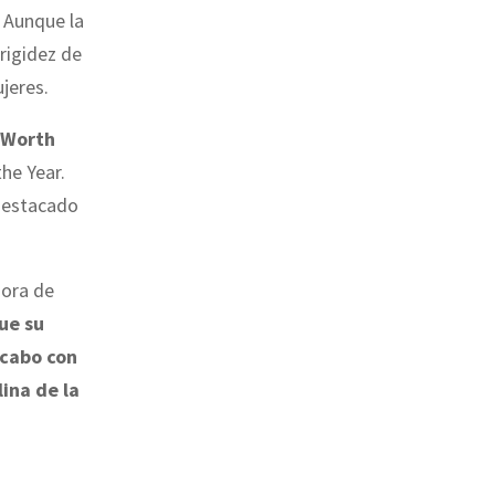
Aunque la
rigidez de
jeres.
 Worth
he Year.
 destacado
hora de
ue su
 cabo con
ina de la