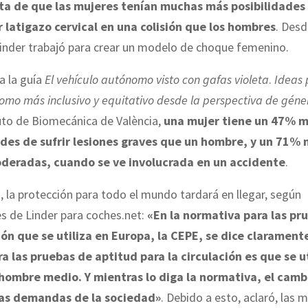
ta de que las mujeres tenían muchas más posibilidades 
r latigazo cervical en una colisión que los hombres
. Desd
nder trabajó para crear un modelo de choque femenino.
a la guía
El vehículo autónomo visto con gafas violeta
.
Ideas 
mo más inclusivo y equitativo desde la perspectiva de géne
tuto de Biomecánica de València,
una mujer tiene un 47% 
des de sufrir lesiones graves que un hombre, y un 71%
oderadas, cuando se ve involucrada en un accidente
.
 la protección para todo el mundo tardará en llegar, según
s de Linder para coches.net:
«En la normativa para las pr
n que se utiliza en Europa, la CEPE, se dice clarament
ra las pruebas de aptitud para la circulación es que se ut
ombre medio. Y mientras lo diga la normativa, el camb
las demandas de la sociedad»
. Debido a esto, aclaró, las 