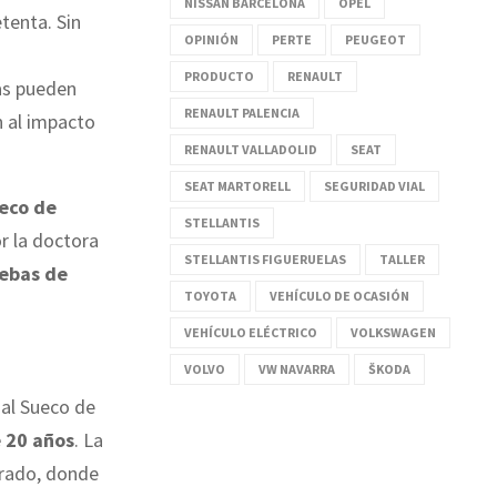
NISSAN BARCELONA
OPEL
tenta. Sin
OPINIÓN
PERTE
PEUGEOT
PRODUCTO
RENAULT
ias pueden
RENAULT PALENCIA
n al impacto
RENAULT VALLADOLID
SEAT
SEAT MARTORELL
SEGURIDAD VIAL
ueco de
STELLANTIS
or la doctora
STELLANTIS FIGUERUELAS
TALLER
uebas de
TOYOTA
VEHÍCULO DE OCASIÓN
VEHÍCULO ELÉCTRICO
VOLKSWAGEN
VOLVO
VW NAVARRA
ŠKODA
nal Sueco de
 20 años
. La
torado, donde