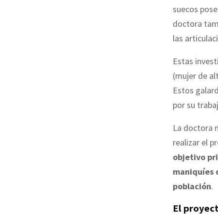
suecos pos
doctora tamb
las articula
Estas invest
(mujer de al
Estos galar
por su traba
La doctora m
realizar el 
objetivo pr
maniquíes 
población
.
El proyec