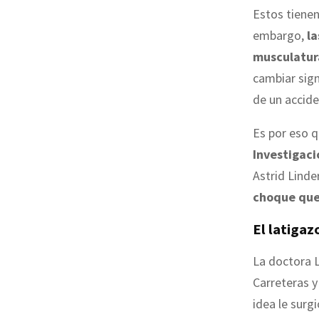
Estos tiene
embargo,
la
musculatura
cambiar sign
de un accide
Es por eso 
Investigaci
Astrid Linde
choque que
El latigaz
La doctora L
Carreteras y
idea le surg