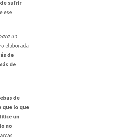
de sufrir
e ese
para un
ro
elaborada
más de
 más de
uebas de
e que lo que
ilice un
io no
marcas