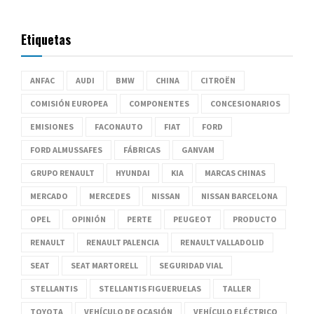
Etiquetas
ANFAC
AUDI
BMW
CHINA
CITROËN
COMISIÓN EUROPEA
COMPONENTES
CONCESIONARIOS
EMISIONES
FACONAUTO
FIAT
FORD
FORD ALMUSSAFES
FÁBRICAS
GANVAM
GRUPO RENAULT
HYUNDAI
KIA
MARCAS CHINAS
MERCADO
MERCEDES
NISSAN
NISSAN BARCELONA
OPEL
OPINIÓN
PERTE
PEUGEOT
PRODUCTO
RENAULT
RENAULT PALENCIA
RENAULT VALLADOLID
SEAT
SEAT MARTORELL
SEGURIDAD VIAL
STELLANTIS
STELLANTIS FIGUERUELAS
TALLER
TOYOTA
VEHÍCULO DE OCASIÓN
VEHÍCULO ELÉCTRICO