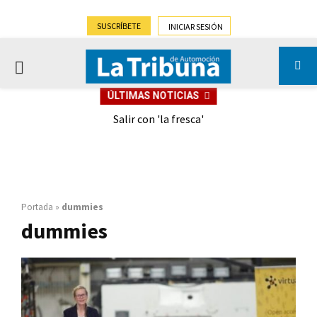
SUSCRÍBETE
INICIAR SESIÓN
PRIMARY
ÚLTIMAS NOTICIAS
MENU
eely
Salir con 'la fresca'
Portada
»
dummies
dummies