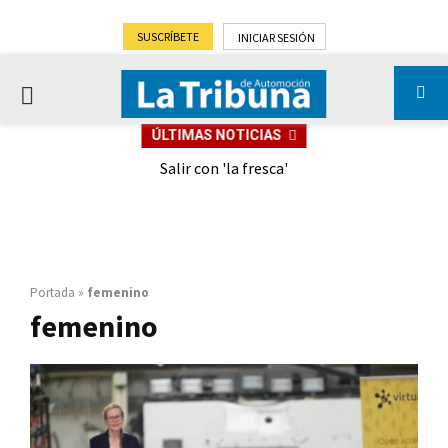
SUSCRÍBETE
INICIAR SESIÓN
PRIMARY
ÚLTIMAS NOTICIAS
MENU
eely
Salir con 'la fresca'
Portada
»
femenino
femenino