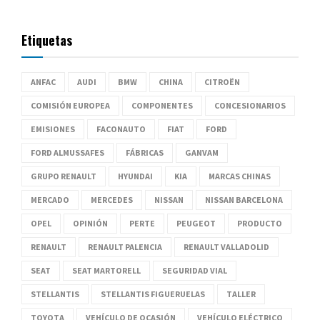
Etiquetas
ANFAC
AUDI
BMW
CHINA
CITROËN
COMISIÓN EUROPEA
COMPONENTES
CONCESIONARIOS
EMISIONES
FACONAUTO
FIAT
FORD
FORD ALMUSSAFES
FÁBRICAS
GANVAM
GRUPO RENAULT
HYUNDAI
KIA
MARCAS CHINAS
MERCADO
MERCEDES
NISSAN
NISSAN BARCELONA
OPEL
OPINIÓN
PERTE
PEUGEOT
PRODUCTO
RENAULT
RENAULT PALENCIA
RENAULT VALLADOLID
SEAT
SEAT MARTORELL
SEGURIDAD VIAL
STELLANTIS
STELLANTIS FIGUERUELAS
TALLER
TOYOTA
VEHÍCULO DE OCASIÓN
VEHÍCULO ELÉCTRICO