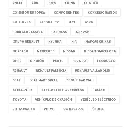
ANFAC
AUDI
BMW
CHINA
CITROËN
COMISIÓN EUROPEA
COMPONENTES
CONCESIONARIOS
EMISIONES
FACONAUTO
FIAT
FORD
FORD ALMUSSAFES
FÁBRICAS
GANVAM
GRUPO RENAULT
HYUNDAI
KIA
MARCAS CHINAS
MERCADO
MERCEDES
NISSAN
NISSAN BARCELONA
OPEL
OPINIÓN
PERTE
PEUGEOT
PRODUCTO
RENAULT
RENAULT PALENCIA
RENAULT VALLADOLID
SEAT
SEAT MARTORELL
SEGURIDAD VIAL
STELLANTIS
STELLANTIS FIGUERUELAS
TALLER
TOYOTA
VEHÍCULO DE OCASIÓN
VEHÍCULO ELÉCTRICO
VOLKSWAGEN
VOLVO
VW NAVARRA
ŠKODA