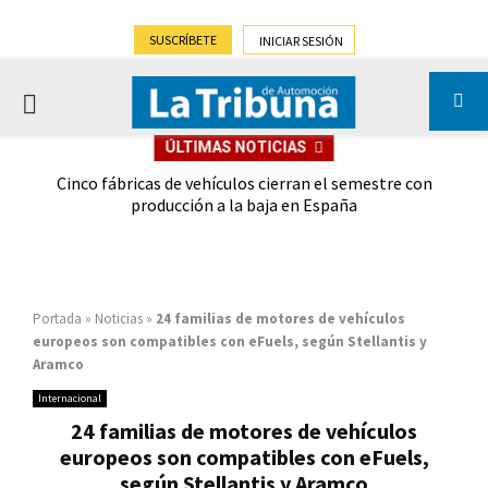
SUSCRÍBETE
INICIAR SESIÓN
PRIMARY
ÚLTIMAS NOTICIAS
MENU
 las
Cinco fábricas de vehículos cierran el semestre con
G
ión
producción a la baja en España
Portada
»
Noticias
»
24 familias de motores de vehículos
europeos son compatibles con eFuels, según Stellantis y
Aramco
Internacional
24 familias de motores de vehículos
europeos son compatibles con eFuels,
según Stellantis y Aramco