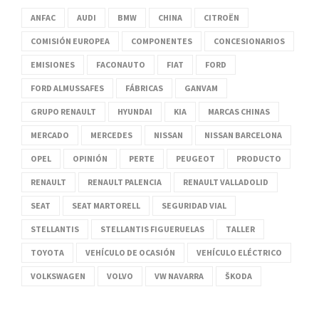
ANFAC
AUDI
BMW
CHINA
CITROËN
COMISIÓN EUROPEA
COMPONENTES
CONCESIONARIOS
EMISIONES
FACONAUTO
FIAT
FORD
FORD ALMUSSAFES
FÁBRICAS
GANVAM
GRUPO RENAULT
HYUNDAI
KIA
MARCAS CHINAS
MERCADO
MERCEDES
NISSAN
NISSAN BARCELONA
OPEL
OPINIÓN
PERTE
PEUGEOT
PRODUCTO
RENAULT
RENAULT PALENCIA
RENAULT VALLADOLID
SEAT
SEAT MARTORELL
SEGURIDAD VIAL
STELLANTIS
STELLANTIS FIGUERUELAS
TALLER
TOYOTA
VEHÍCULO DE OCASIÓN
VEHÍCULO ELÉCTRICO
VOLKSWAGEN
VOLVO
VW NAVARRA
ŠKODA