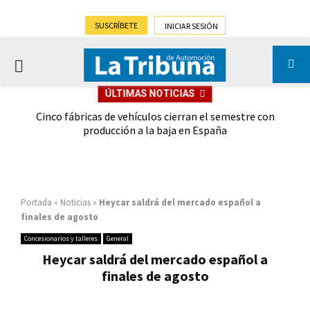
SUSCRÍBETE
INICIAR SESIÓN
PRIMARY
ÚLTIMAS NOTICIAS
MENU
 las
Cinco fábricas de vehículos cierran el semestre con
G
ión
producción a la baja en España
Portada
»
Noticias
»
Heycar saldrá del mercado español a
finales de agosto
Concesionarios y talleres
General
Heycar saldrá del mercado español a
finales de agosto