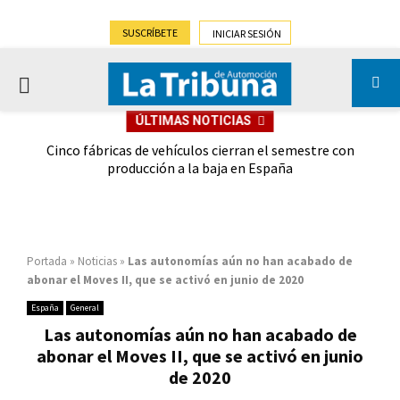
SUSCRÍBETE
INICIAR SESIÓN
PRIMARY
ÚLTIMAS NOTICIAS
MENU
 las
Cinco fábricas de vehículos cierran el semestre con
G
ión
producción a la baja en España
Portada
»
Noticias
»
Las autonomías aún no han acabado de
abonar el Moves II, que se activó en junio de 2020
España
General
Las autonomías aún no han acabado de
abonar el Moves II, que se activó en junio
de 2020