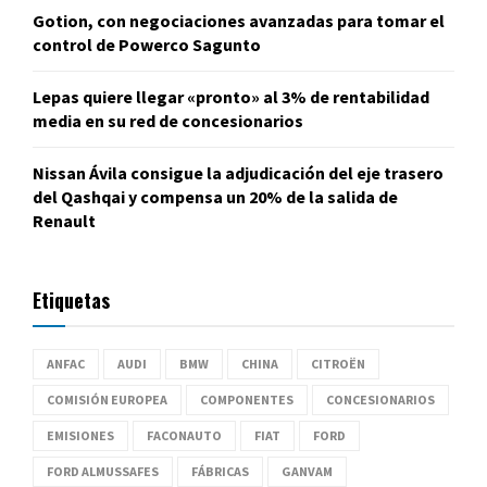
Gotion, con negociaciones avanzadas para tomar el
control de Powerco Sagunto
Lepas quiere llegar «pronto» al 3% de rentabilidad
media en su red de concesionarios
Nissan Ávila consigue la adjudicación del eje trasero
del Qashqai y compensa un 20% de la salida de
Renault
Etiquetas
ANFAC
AUDI
BMW
CHINA
CITROËN
COMISIÓN EUROPEA
COMPONENTES
CONCESIONARIOS
EMISIONES
FACONAUTO
FIAT
FORD
FORD ALMUSSAFES
FÁBRICAS
GANVAM