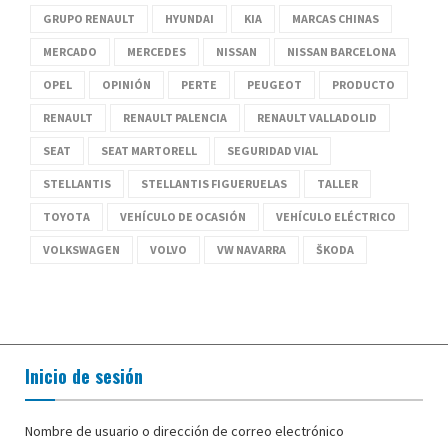
GRUPO RENAULT
HYUNDAI
KIA
MARCAS CHINAS
MERCADO
MERCEDES
NISSAN
NISSAN BARCELONA
OPEL
OPINIÓN
PERTE
PEUGEOT
PRODUCTO
RENAULT
RENAULT PALENCIA
RENAULT VALLADOLID
SEAT
SEAT MARTORELL
SEGURIDAD VIAL
STELLANTIS
STELLANTIS FIGUERUELAS
TALLER
TOYOTA
VEHÍCULO DE OCASIÓN
VEHÍCULO ELÉCTRICO
VOLKSWAGEN
VOLVO
VW NAVARRA
ŠKODA
Inicio de sesión
Nombre de usuario o dirección de correo electrónico