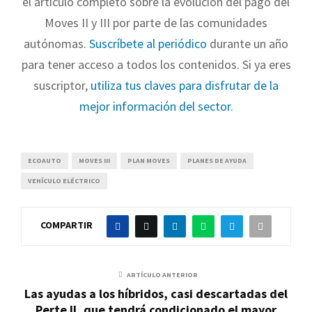
el artículo completo sobre la evolución del pago del
Moves II y III por parte de las comunidades
autónomas.
Suscríbete al periódico
durante un año
para tener acceso a todos los contenidos. Si ya eres
suscriptor,
utiliza tus claves para disfrutar de la
mejor información del sector
.
ECOAUTO
MOVES III
PLAN MOVES
PLANES DE AYUDA
VEHÍCULO ELÉCTRICO
COMPARTIR
ARTÍCULO ANTERIOR
Las ayudas a los híbridos, casi descartadas del
Perte II, que tendrá condicionado el mayor