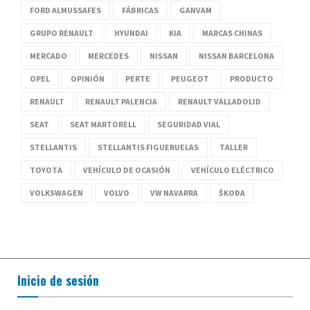
FORD ALMUSSAFES
FÁBRICAS
GANVAM
GRUPO RENAULT
HYUNDAI
KIA
MARCAS CHINAS
MERCADO
MERCEDES
NISSAN
NISSAN BARCELONA
OPEL
OPINIÓN
PERTE
PEUGEOT
PRODUCTO
RENAULT
RENAULT PALENCIA
RENAULT VALLADOLID
SEAT
SEAT MARTORELL
SEGURIDAD VIAL
STELLANTIS
STELLANTIS FIGUERUELAS
TALLER
TOYOTA
VEHÍCULO DE OCASIÓN
VEHÍCULO ELÉCTRICO
VOLKSWAGEN
VOLVO
VW NAVARRA
ŠKODA
Inicio de sesión