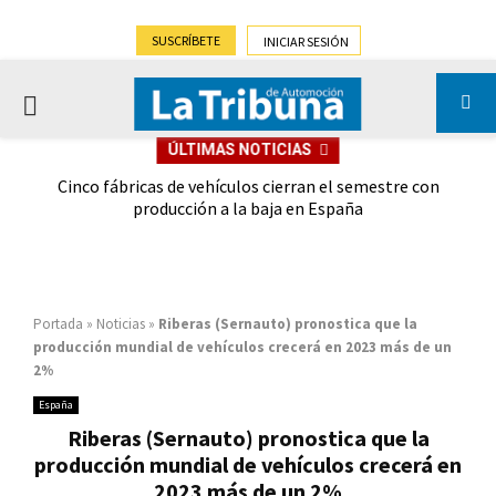
SUSCRÍBETE
INICIAR SESIÓN
PRIMARY
ÚLTIMAS NOTICIAS
MENU
 las
Cinco fábricas de vehículos cierran el semestre con
G
ión
producción a la baja en España
Portada
»
Noticias
»
Riberas (Sernauto) pronostica que la
producción mundial de vehículos crecerá en 2023 más de un
2%
España
Riberas (Sernauto) pronostica que la
producción mundial de vehículos crecerá en
2023 más de un 2%