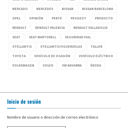
MERCADO
MERCEDES
NISSAN
NISSAN BARCELONA
OPEL
OPINIÓN
PERTE
PEUGEOT
PRODUCTO
RENAULT
RENAULT PALENCIA
RENAULT VALLADOLID
SEAT
SEAT MARTORELL
SEGURIDAD VIAL
STELLANTIS
STELLANTIS FIGUERUELAS
TALLER
TOYOTA
VEHÍCULO DE OCASIÓN
VEHÍCULO ELÉCTRICO
VOLKSWAGEN
VOLVO
VW NAVARRA
ŠKODA
Inicio de sesión
Nombre de usuario o dirección de correo electrónico