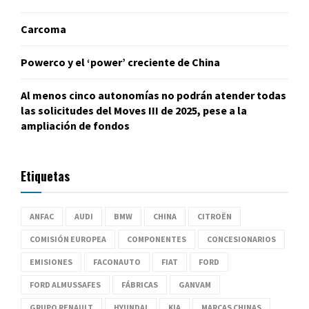
Carcoma
Powerco y el ‘power’ creciente de China
Al menos cinco autonomías no podrán atender todas
las solicitudes del Moves III de 2025, pese a la
ampliación de fondos
Etiquetas
ANFAC
AUDI
BMW
CHINA
CITROËN
COMISIÓN EUROPEA
COMPONENTES
CONCESIONARIOS
EMISIONES
FACONAUTO
FIAT
FORD
FORD ALMUSSAFES
FÁBRICAS
GANVAM
GRUPO RENAULT
HYUNDAI
KIA
MARCAS CHINAS