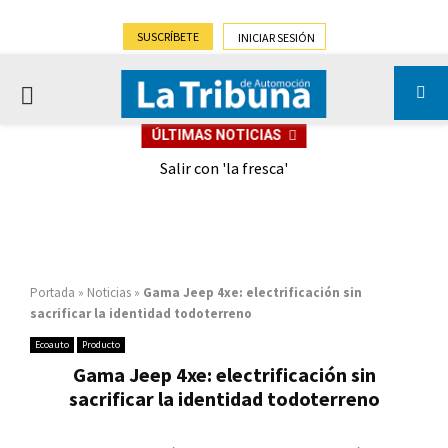
SUSCRÍBETE
INICIAR SESIÓN
PRIMARY
ÚLTIMAS NOTICIAS
MENU
eely
Salir con 'la fresca'
Portada
»
Noticias
»
Gama Jeep 4xe: electrificación sin
sacrificar la identidad todoterreno
Ecoauto
Producto
Gama Jeep 4xe: electrificación sin
sacrificar la identidad todoterreno