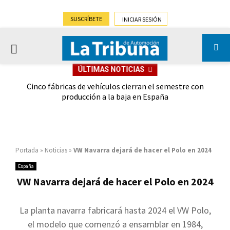
SUSCRÍBETE
INICIAR SESIÓN
PRIMARY
ÚLTIMAS NOTICIAS
MENU
 las
Cinco fábricas de vehículos cierran el semestre con
G
ión
producción a la baja en España
Portada
»
Noticias
»
VW Navarra dejará de hacer el Polo en 2024
España
VW Navarra dejará de hacer el Polo en 2024
La planta navarra fabricará hasta 2024 el VW Polo,
el modelo que comenzó a ensamblar en 1984,