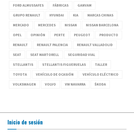
FORD ALMUSSAFES
FÁBRICAS
GANVAM
GRUPO RENAULT
HYUNDAI
KIA
MARCAS CHINAS
MERCADO
MERCEDES
NISSAN
NISSAN BARCELONA
OPEL
OPINIÓN
PERTE
PEUGEOT
PRODUCTO
RENAULT
RENAULT PALENCIA
RENAULT VALLADOLID
SEAT
SEAT MARTORELL
SEGURIDAD VIAL
STELLANTIS
STELLANTIS FIGUERUELAS
TALLER
TOYOTA
VEHÍCULO DE OCASIÓN
VEHÍCULO ELÉCTRICO
VOLKSWAGEN
VOLVO
VW NAVARRA
ŠKODA
Inicio de sesión