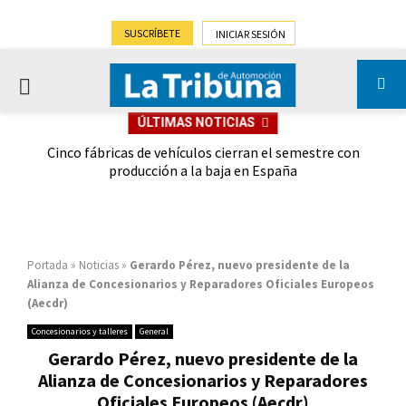
SUSCRÍBETE
INICIAR SESIÓN
PRIMARY
ÚLTIMAS NOTICIAS
MENU
 las
Cinco fábricas de vehículos cierran el semestre con
G
ión
producción a la baja en España
Portada
»
Noticias
»
Gerardo Pérez, nuevo presidente de la
Alianza de Concesionarios y Reparadores Oficiales Europeos
(Aecdr)
Concesionarios y talleres
General
Gerardo Pérez, nuevo presidente de la
Alianza de Concesionarios y Reparadores
Oficiales Europeos (Aecdr)