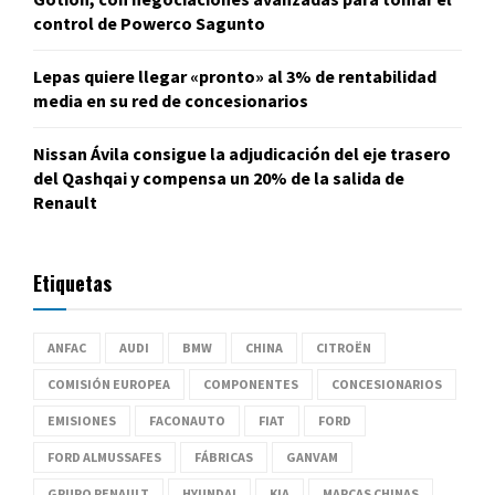
control de Powerco Sagunto
Lepas quiere llegar «pronto» al 3% de rentabilidad
media en su red de concesionarios
Nissan Ávila consigue la adjudicación del eje trasero
del Qashqai y compensa un 20% de la salida de
Renault
Etiquetas
ANFAC
AUDI
BMW
CHINA
CITROËN
COMISIÓN EUROPEA
COMPONENTES
CONCESIONARIOS
EMISIONES
FACONAUTO
FIAT
FORD
FORD ALMUSSAFES
FÁBRICAS
GANVAM
GRUPO RENAULT
HYUNDAI
KIA
MARCAS CHINAS