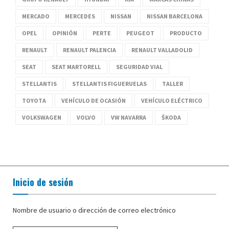
MERCADO
MERCEDES
NISSAN
NISSAN BARCELONA
OPEL
OPINIÓN
PERTE
PEUGEOT
PRODUCTO
RENAULT
RENAULT PALENCIA
RENAULT VALLADOLID
SEAT
SEAT MARTORELL
SEGURIDAD VIAL
STELLANTIS
STELLANTIS FIGUERUELAS
TALLER
TOYOTA
VEHÍCULO DE OCASIÓN
VEHÍCULO ELÉCTRICO
VOLKSWAGEN
VOLVO
VW NAVARRA
ŠKODA
Inicio de sesión
Nombre de usuario o dirección de correo electrónico