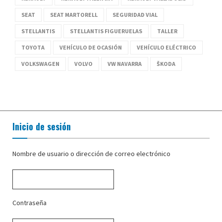
SEAT
SEAT MARTORELL
SEGURIDAD VIAL
STELLANTIS
STELLANTIS FIGUERUELAS
TALLER
TOYOTA
VEHÍCULO DE OCASIÓN
VEHÍCULO ELÉCTRICO
VOLKSWAGEN
VOLVO
VW NAVARRA
ŠKODA
Inicio de sesión
Nombre de usuario o dirección de correo electrónico
Contraseña