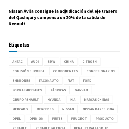
Nissan Ávila consigue la adjudicación del eje trasero
del Qashqai y compensa un 20% de la salida de
Renault
Etiquetas
ANFAC
AUDI
BMW
CHINA
CITROËN
COMISIÓN EUROPEA
COMPONENTES
CONCESIONARIOS
EMISIONES
FACONAUTO
FIAT
FORD
FORD ALMUSSAFES
FÁBRICAS
GANVAM
GRUPO RENAULT
HYUNDAI
KIA
MARCAS CHINAS
MERCADO
MERCEDES
NISSAN
NISSAN BARCELONA
OPEL
OPINIÓN
PERTE
PEUGEOT
PRODUCTO
RENAULT
RENAULT PALENCIA
RENAULT VALLADOLID