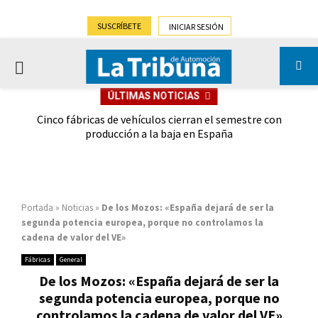
SUSCRÍBETE
INICIAR SESIÓN
PRIMARY
ÚLTIMAS NOTICIAS
MENU
 las
Cinco fábricas de vehículos cierran el semestre con
G
ión
producción a la baja en España
Portada
»
Noticias
»
De los Mozos: «España dejará de ser la
segunda potencia europea, porque no controlamos la
cadena de valor del VE»
Fábricas
General
De los Mozos: «España dejará de ser la
segunda potencia europea, porque no
controlamos la cadena de valor del VE»