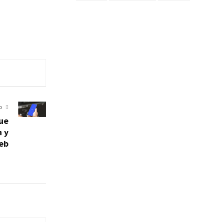
O
ue
 y
eb