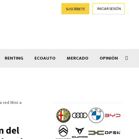
INICIAR SESIÓN
SUSCRÍBETE
RENTING
ECOAUTO
MERCADO
OPINIÓN
Salir
 red Mini a
n del