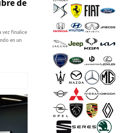
ubre de
 vez finalice
ando en un