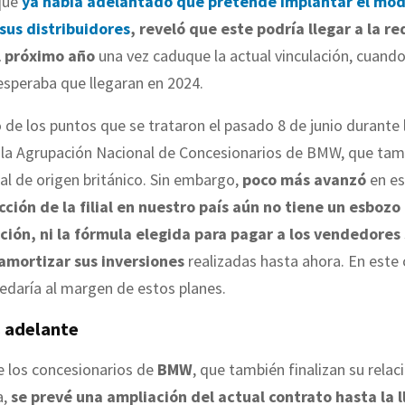
 que
ya había adelantado que pretende implantar el mod
sus distribuidores
, reveló que este podría llegar a la re
l próximo año
una vez caduque la actual vinculación, cuando
 esperaba que llegaran en 2024.
 de los puntos que se trataron el pasado 8 de junio durante
 la Agrupación Nacional de Concesionarios de BMW, que tam
lial de origen británico. Sin embargo,
poco más avanzó
en es
cción de la filial en nuestro país aún no tiene un esbozo
ón, ni la fórmula elegida para pagar a los vendedores
amortizar sus inversiones
realizadas hasta ahora. En este 
edaría al margen de estos planes.
 adelante
e los concesionarios de
BMW
, que también finalizan su relac
a,
se prevé una ampliación del actual contrato hasta la 