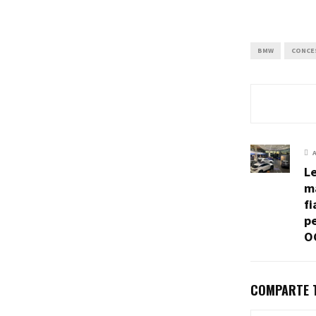
BMW
CONCE
Le
m
fi
pe
O
COMPARTE T