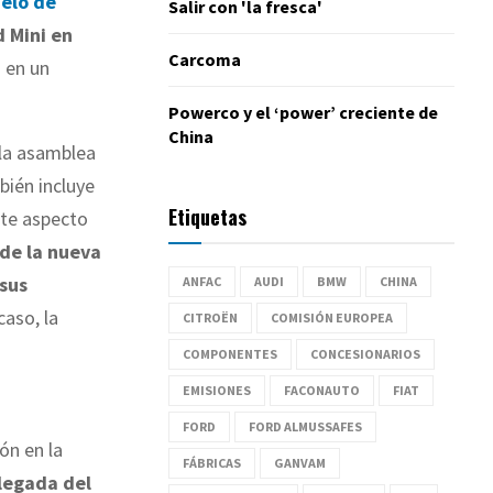
elo de
Salir con 'la fresca'
d Mini en
Carcoma
 en un
Powerco y el ‘power’ creciente de
China
 la asamblea
bién incluye
Etiquetas
te aspecto
 de la nueva
 sus
ANFAC
AUDI
BMW
CHINA
caso, la
CITROËN
COMISIÓN EUROPEA
COMPONENTES
CONCESIONARIOS
EMISIONES
FACONAUTO
FIAT
FORD
FORD ALMUSSAFES
ión en la
FÁBRICAS
GANVAM
llegada del