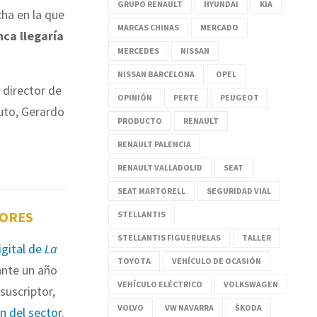
GRUPO RENAULT
HYUNDAI
KIA
cha en la que
MARCAS CHINAS
MERCADO
ca llegaría
MERCEDES
NISSAN
NISSAN BARCELONA
OPEL
 director de
OPINIÓN
PERTE
PEUGEOT
uto, Gerardo
PRODUCTO
RENAULT
RENAULT PALENCIA
RENAULT VALLADOLID
SEAT
SEAT MARTORELL
SEGURIDAD VIAL
TORES
STELLANTIS
STELLANTIS FIGUERUELAS
TALLER
igital de
La
TOYOTA
VEHÍCULO DE OCASIÓN
nte un año
VEHÍCULO ELÉCTRICO
VOLKSWAGEN
suscriptor,
VOLVO
VW NAVARRA
ŠKODA
ón del sector
.