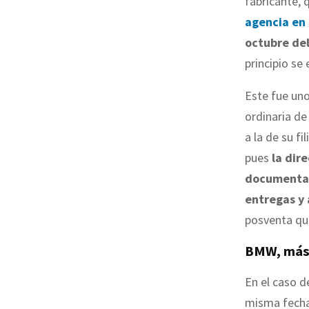
fabricante,
agencia en 
octubre de
principio se
Este fue uno
ordinaria de
a la de su fi
pues
la dire
documentaci
entregas y 
posventa qu
BMW, más
En el caso d
misma fech