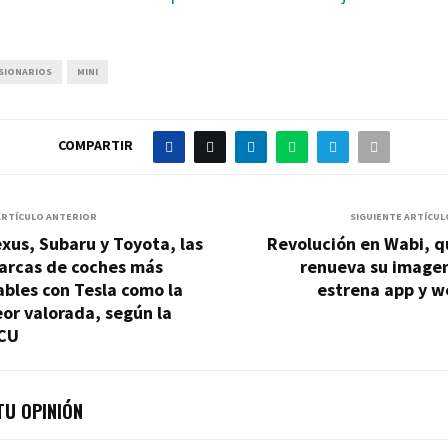
SIONARIOS
MINI
COMPARTIR
ARTÍCULO ANTERIOR
SIGUIENTE ARTÍCUL
xus, Subaru y Toyota, las
Revolución en Wabi, q
arcas de coches más
renueva su imagen
ables con Tesla como la
estrena app y w
or valorada, según la
CU
U OPINIÓN