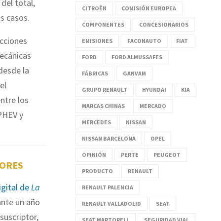
 del total,
CITROËN
COMISIÓN EUROPEA
os casos.
COMPONENTES
CONCESIONARIOS
cciones
EMISIONES
FACONAUTO
FIAT
mecánicas
FORD
FORD ALMUSSAFES
desde la
FÁBRICAS
GANVAM
el
GRUPO RENAULT
HYUNDAI
KIA
ntre los
MARCAS CHINAS
MERCADO
 PHEV y
MERCEDES
NISSAN
NISSAN BARCELONA
OPEL
OPINIÓN
PERTE
PEUGEOT
TORES
PRODUCTO
RENAULT
igital de
La
RENAULT PALENCIA
nte un año
RENAULT VALLADOLID
SEAT
suscriptor,
SEAT MARTORELL
SEGURIDAD VIAL