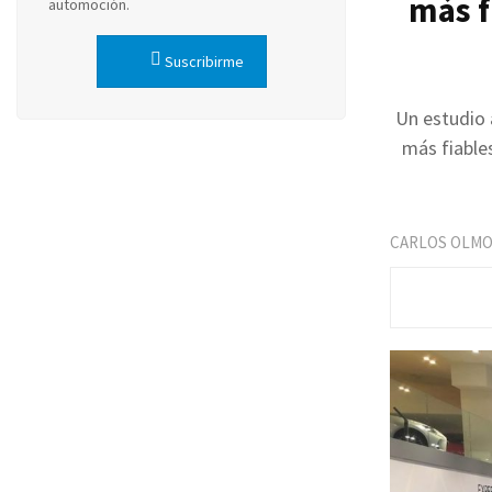
más f
automoción.
Suscribirme
Un estudio 
más fiable
CARLOS OLM