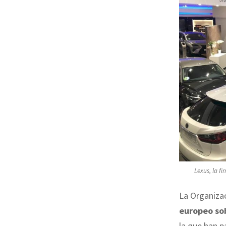
Lexus, la f
La Organiza
europeo sob
la que han p