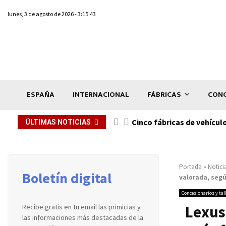
lunes, 3 de agosto de 2026 - 3:15:43
ESPAÑA
INTERNACIONAL
FÁBRICAS
CONC
n de...
Cinco fábricas de vehícul
ÚLTIMAS NOTICIAS
Portada
»
Notici
Boletín digital
valorada, seg
Concesionarios y tal
Lexus
Recibe gratis en tu email las primicias y
las informaciones más destacadas de la