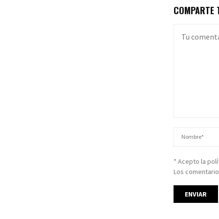
COMPARTE T
* Acepto la pol
Los comentario