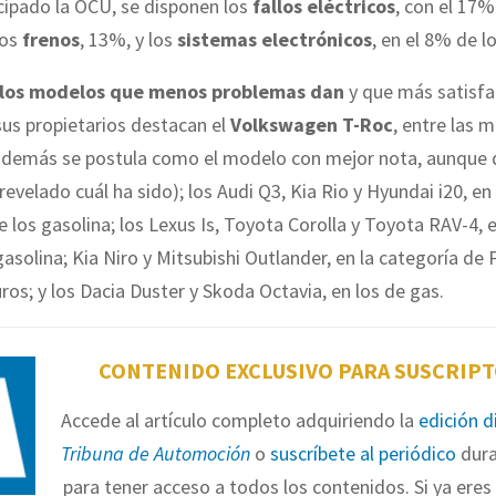
cipado la OCU, se disponen los
fallos eléctricos
, con el 17%
los
frenos
, 13%, y los
sistemas electrónicos
, en el 8% de l
los modelos que menos problemas dan
y que más satisfa
us propietarios destacan el
Volkswagen T-Roc
, entre las 
 además se postula como el modelo con mejor nota, aunque 
evelado cuál ha sido); los Audi Q3, Kia Rio y Hyundai i20, en 
los gasolina; los Lexus Is, Toyota Corolla y Toyota RAV-4, e
gasolina; Kia Niro y Mitsubishi Outlander, en la categoría de
uros; y los Dacia Duster y Skoda Octavia, en los de gas.
CONTENIDO EXCLUSIVO PARA SUSCRIP
Accede al artículo completo adquiriendo la
edición d
Tribuna de Automoción
o
suscríbete al periódico
dura
para tener acceso a todos los contenidos. Si ya eres 