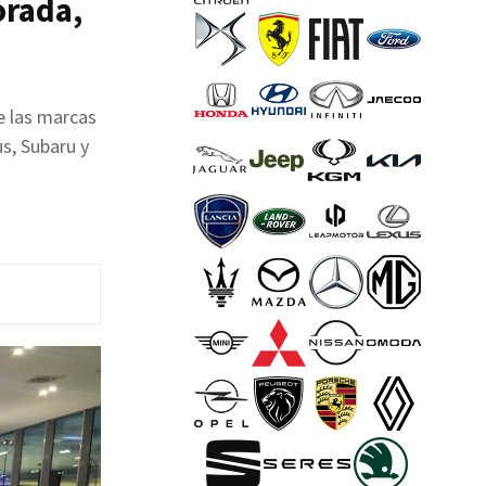
orada,
e las marcas
s, Subaru y