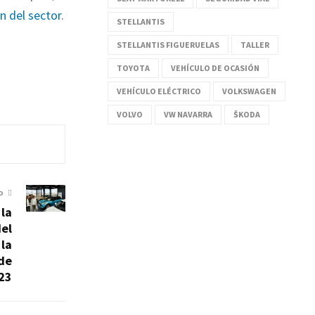
ón del sector
.
STELLANTIS
STELLANTIS FIGUERUELAS
TALLER
TOYOTA
VEHÍCULO DE OCASIÓN
VEHÍCULO ELÉCTRICO
VOLKSWAGEN
VOLVO
VW NAVARRA
ŠKODA
O
la
el
 la
 de
23