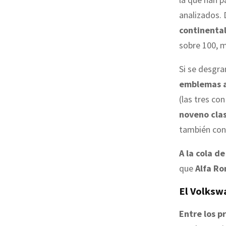
analizados. 
continental
sobre 100, 
Si se desgran
emblemas a
(las tres co
noveno clas
también con
A la cola d
que
Alfa R
El Volksw
Entre los 