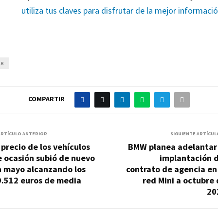
utiliza tus claves para disfrutar de la mejor informaci
ER
COMPARTIR
ARTÍCULO ANTERIOR
SIGUIENTE ARTÍCUL
 precio de los vehículos
BMW planea adelantar 
 ocasión subió de nuevo
implantación d
n mayo alcanzando los
contrato de agencia en
9.512 euros de media
red Mini a octubre
20