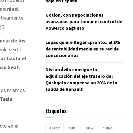
baja en España
 a nivel
Gotion, con negociaciones
ectivamente
avanzadas para tomar el control de
60.
Powerco Sagunto
ncia de los
Lepas quiere llegar «pronto» al 3%
de rentabilidad media en su red de
zuki sexto
concesionarios
ar hasta el
aso Seat
,
Nissan Ávila consigue la
adjudicación del eje trasero del
Qashqai y compensa un 20% de la
salida de Renault
, los mismos
Tesla
.
Etiquetas
dio en el
ANFAC
AUDI
BMW
CHINA