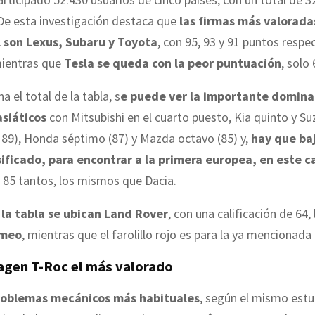
De esta investigación destaca que
las firmas más valoradas
 son Lexus, Subaru y Toyota
, con 95, 93 y 91 puntos resp
mientras que
Tesla se queda con la peor puntuación
, solo 
a el total de la tabla, s
e puede ver la importante domina
siáticos
con Mitsubishi en el cuarto puesto, Kia quinto y Su
n 89), Honda séptimo (87) y Mazda octavo (85) y,
hay que baj
ificado, para encontrar a la primera europea, en este c
 85 tantos, los mismos que Dacia.
e la tabla se ubican Land Rover
, con una calificación de 64
omeo
, mientras que el farolillo rojo es para la ya mencionada
agen T-Roc el más valorado
problemas mecánicos más habituales
, según el mismo estu