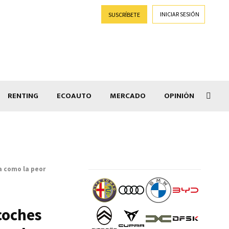
INICIAR SESIÓN
SUSCRÍBETE
RENTING
ECOAUTO
MERCADO
OPINIÓN
Goti
a como la peor
coches