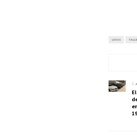
LEXUS
TALL
El
de
e
1