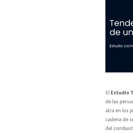
El
Estudio 
de las pers
alza en los 
cadena de su
del combusti