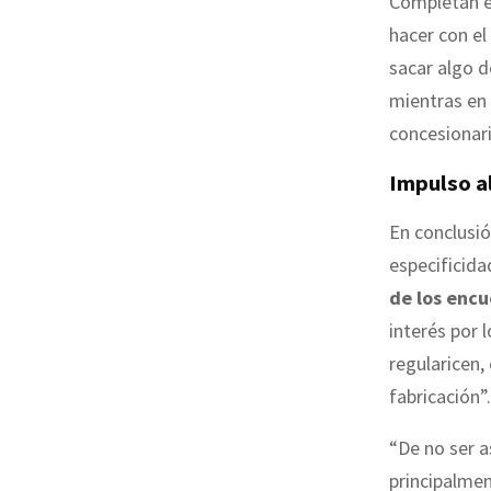
Completan el
hacer con el
sacar algo d
mientras en 
concesionar
Impulso a
En conclusió
especificida
de los encu
interés por 
regularicen,
fabricación”.
“De no ser a
principalmen