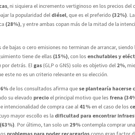
cas
, ni siquiera el incremento vertiginoso en los precios del
ajar la popularidad del
diésel
, que es el preferido
(32%)
. L
rca
(28%)
, y entre ambas copan más de la mitad de la intenc
 de bajas o cero emisiones no terminan de arrancar, siendo 
uimiento tiene de ellas
(15%)
, con los
enchufables y eléct
)
por detrás. El
gas
(GLP o GNS) solo es objetivo del
2%
, mi
e este no es un criterio relevante en su elección.
76%
de los consultados afirma que
se plantearía hacerse 
endo su elevado
precio
el principal motivo que les
frena (34
de intencionalidad de compra cae al
41%
en el caso de los
c
 cuyo mayor escollo es la
dificultad para encontrar infrae
 (63%)
. Por último, tan solo un
29%
contempla comprar una
 los
problemas para poder recargarlos
como gran factor d