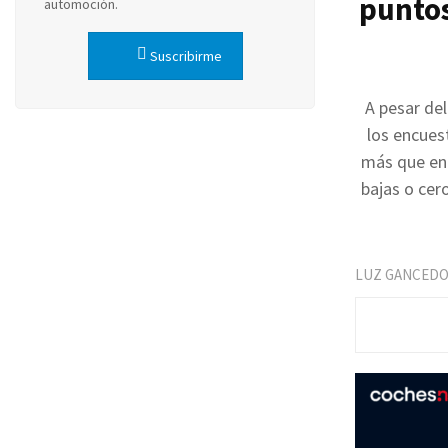
puntos
automoción.
Suscribirme
A pesar de
los encues
más que en 
bajas o cer
LUZ GANCED