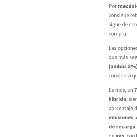
Por
mecáni
consigue reb
sigue de ce
compra.
Las opciones
que más seg
(ambos 8%
considera qu
Es más, un
híbrido
, si
porcentaje 
emisiones
,
de recarga
de
gas
, con