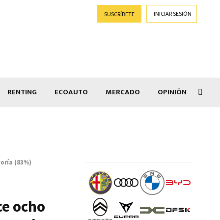
INICIAR SESIÓN
SUSCRÍBETE
RENTING
ECOAUTO
MERCADO
OPINIÓN
Goti
oría (83%)
ce ocho