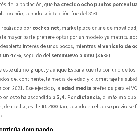
erés de la población, que
ha crecido ocho puntos porcentu
último año, cuando la intención fue del 35%.
 realizada por
coches.net
, marketplace online de movilidad
la mayor parte prefiere optar por un modelo ya matriculad
o despierta interés de unos pocos, mientras el
vehículo de oc
on un 47%
, seguido del
seminuevo o km0 (36%)
.
e este último grupo, y aunque España cuenta con uno de los
dos del continente, la media de edad y kilometraje ha subi
con 2021. Ese ejercicio, la
edad media
preferida para el VO
o en este ha ascendido a
5,4.
Por
distancia
, el máximo que
s, de media, es de
61.400 km
, cuando en el curso previo se fi
m.
 continúa dominando