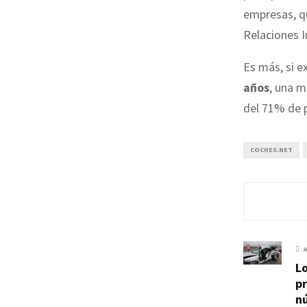
empresas, q
Relaciones I
Es más, si e
años
, una m
del 71% de p
COCHES.NET
L
p
n