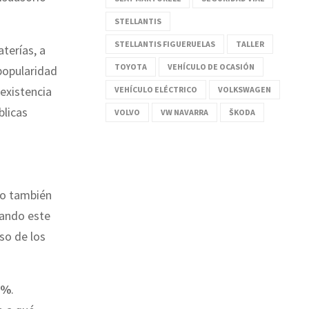
STELLANTIS
STELLANTIS FIGUERUELAS
TALLER
aterías, a
TOYOTA
VEHÍCULO DE OCASIÓN
 popularidad
 existencia
VEHÍCULO ELÉCTRICO
VOLKSWAGEN
blicas
VOLVO
VW NAVARRA
ŠKODA
lo también
uando este
so de los
5%
.