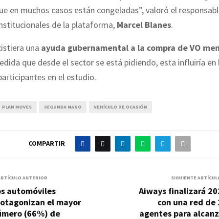
ue en muchos casos están congeladas”, valoró el responsabl
nstitucionales de la plataforma,
Marcel Blanes
.
xistiera una
ayuda gubernamental a la compra de VO men
edida que desde el sector se está pidiendo, esta influiría en 
articipantes en el estudio.
PLAN MOVES
SEGUNDA MANO
VEHÍCULO DE OCASIÓN
COMPARTIR
ARTÍCULO ANTERIOR
SIGUIENTE ARTÍCUL
os automóviles
Aiways finalizará 2
rotagonizan el mayor
con una red de
úmero (66%) de
agentes para alcanz