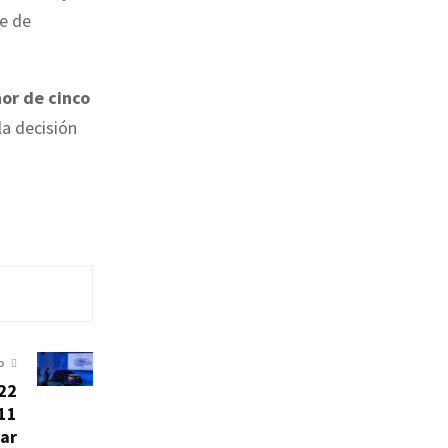
e de
or de cinco
la decisión
O
022
 11
ar