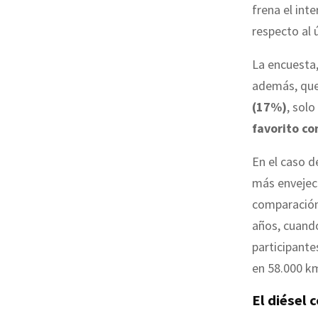
frena el int
respecto al 
La encuesta,
además, que 
(17%)
, sol
favorito c
En el caso d
más envejeci
comparación 
años, cuand
participante
en 58.000 k
El diésel