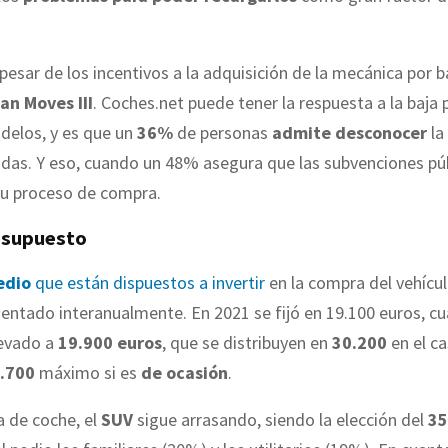
 pesar de los incentivos a la adquisición de la mecánica por b
lan Moves III
. Coches.net puede tener la respuesta a la baja
delos, y es que un
36%
de personas
admite desconocer
la
das. Y eso, cuando un 48% asegura que las subvenciones pú
su proceso de compra.
esupuesto
edio
que están dispuestos a invertir
en la compra del vehícu
entado interanualmente. En 2021 se fijó en 19.100 euros, c
levado a
19.900 euros
, que se distribuyen en
30.200
en el ca
.700
máximo si es
de ocasión
.
a de coche, el
SUV
sigue arrasando, siendo la elección del
3