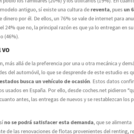
 podio los familiares (20%) y los utilitarios (19%). En cuant
 modelo antiguo, sí existe una cultura de
reventa
, pues
un 
e dinero por él. De ellos, un 76% se vale de internet para anu
el 24% que no, la principal razón es que ya lo entregan en su
io (46%).
l VO
n, más allá de la preferencia por una u otra mecánica y dem
des del automóvil, lo que se desprende de este estudio es 
estados busca un vehículo de ocasión
. Estos datos confi
los usados en España. Por ello, desde coches.net pidieron “q
 cuanto antes, las entregas de nuevos y se restablezcan los
sí
no se podrá satisfacer esta demanda
, que se alimenta
te de las renovaciones de flotas provenientes del renting, re