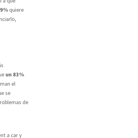
o a qué
69%
quiere
nciarlo,
ás
que
un 83%
rman el
ue se
 problemas de
nt a car y