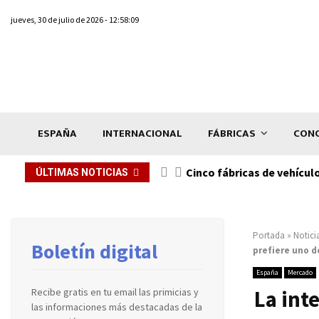
jueves, 30 de julio de 2026 - 12:58:09
ESPAÑA
INTERNACIONAL
FÁBRICAS
CONC
n de...
Cinco fábricas de vehícul
ÚLTIMAS NOTICIAS
Portada
»
Notici
Boletín digital
prefiere uno d
España
Mercado
La int
Recibe gratis en tu email las primicias y
las informaciones más destacadas de la