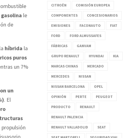
 combustible
CITROËN
COMISIÓN EUROPEA
a
gasolina
le
COMPONENTES
CONCESIONARIOS
ión de
EMISIONES
FACONAUTO
FIAT
FORD
FORD ALMUSSAFES
FÁBRICAS
GANVAM
la
híbrida
la
GRUPO RENAULT
HYUNDAI
KIA
ricos puros
entras un 7%
MARCAS CHINAS
MERCADO
MERCEDES
NISSAN
NISSAN BARCELONA
OPEL
con un
OPINIÓN
PERTE
PEUGEOT
%)
. El
PRODUCTO
RENAULT
ero
RENAULT PALENCIA
structuras
 propulsión
RENAULT VALLADOLID
SEAT
isuasorio
SEAT MARTORELL
SEGURIDAD VIAL