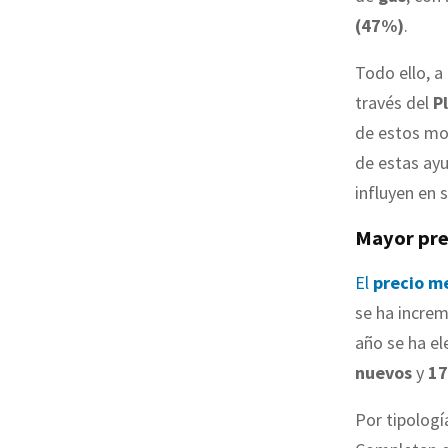
(47%)
.
Todo ello, a
través del
P
de estos mo
de estas ayu
influyen en 
Mayor pr
El
precio m
se ha increm
año se ha e
nuevos
y
17
Por tipologí