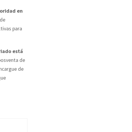
ioridad en
 de
tivas para
riado está
 posventa de
encargue de
que