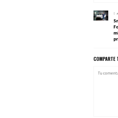
S
F
mi
p
COMPARTE T