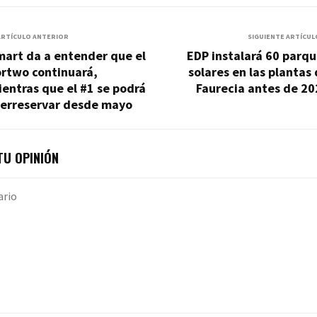
ARTÍCULO ANTERIOR
SIGUIENTE ARTÍCUL
mart da a entender que el
EDP instalará 60 parq
ortwo continuará,
solares en las plantas
entras que el #1 se podrá
Faurecia antes de 20
rerreservar desde mayo
U OPINIÓN