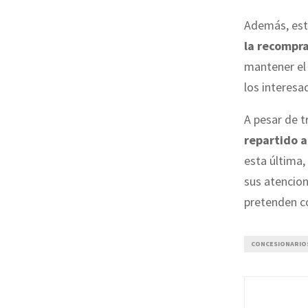
Además, este
la recompra
mantener el 
los interesa
A pesar de t
repartido a
esta última,
sus atencio
pretenden co
CONCESIONARIO