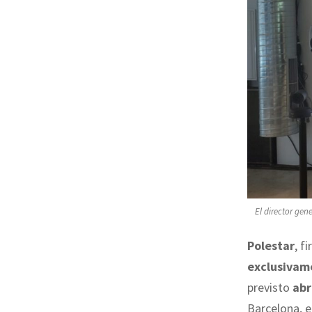
El director gen
Polestar
, f
exclusiva
previsto
abr
Barcelona, e