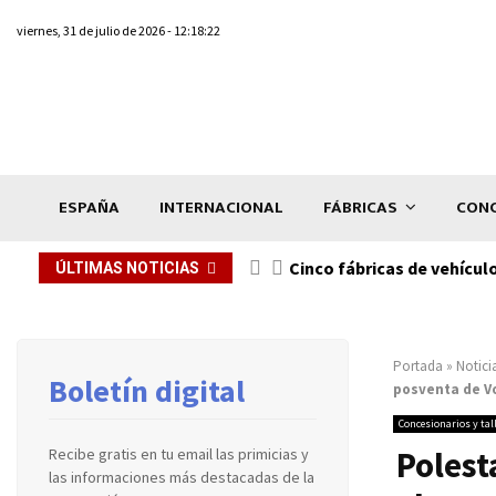
viernes, 31 de julio de 2026 - 12:18:22
ESPAÑA
INTERNACIONAL
FÁBRICAS
CONC
n de...
Cinco fábricas de vehícul
ÚLTIMAS NOTICIAS
Portada
»
Notici
Boletín digital
posventa de V
Concesionarios y tal
Polest
Recibe gratis en tu email las primicias y
las informaciones más destacadas de la