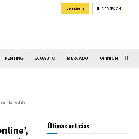
INICIAR SESIÓN
SUSCRÍBETE
RENTING
ECOAUTO
MERCADO
OPINIÓN
Goti
 con la red de
Últimas noticias
nline’,