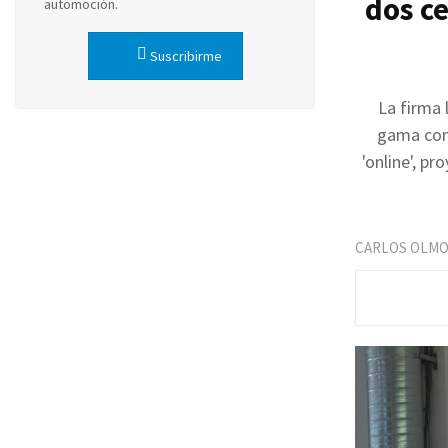
dos ce
automoción.
Suscribirme
La firma 
gama con 
'online', p
CARLOS OLM