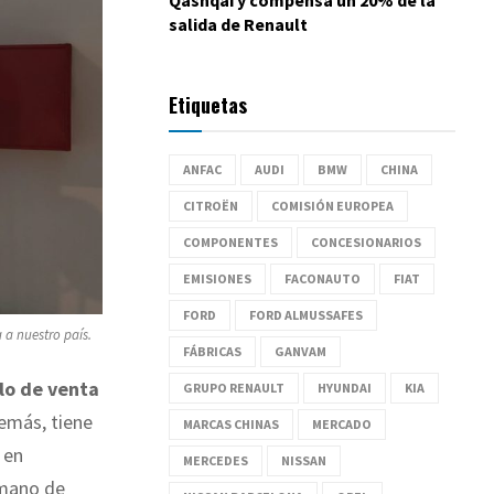
salida de Renault
Etiquetas
ANFAC
AUDI
BMW
CHINA
CITROËN
COMISIÓN EUROPEA
COMPONENTES
CONCESIONARIOS
EMISIONES
FACONAUTO
FIAT
FORD
FORD ALMUSSAFES
 a nuestro país.
FÁBRICAS
GANVAM
lo de venta
GRUPO RENAULT
HYUNDAI
KIA
emás, tiene
MARCAS CHINAS
MERCADO
 en
MERCEDES
NISSAN
 mano de