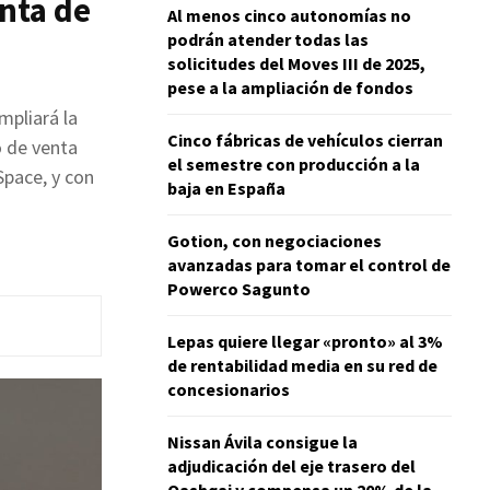
enta de
Al menos cinco autonomías no
podrán atender todas las
solicitudes del Moves III de 2025,
pese a la ampliación de fondos
mpliará la
Cinco fábricas de vehículos cierran
o de venta
el semestre con producción a la
Space, y con
baja en España
Gotion, con negociaciones
avanzadas para tomar el control de
Powerco Sagunto
Lepas quiere llegar «pronto» al 3%
de rentabilidad media en su red de
concesionarios
Nissan Ávila consigue la
adjudicación del eje trasero del
Qashqai y compensa un 20% de la