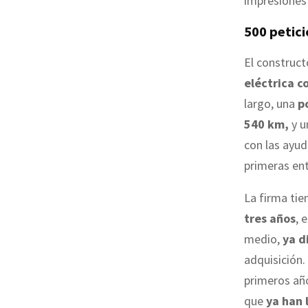
impresiones 
500 petici
El construct
eléctrica c
largo, una
p
540 km,
y 
con las ayud
primeras ent
La firma tie
tres años
, 
medio,
ya d
adquisición.
primeros año
que
ya han 