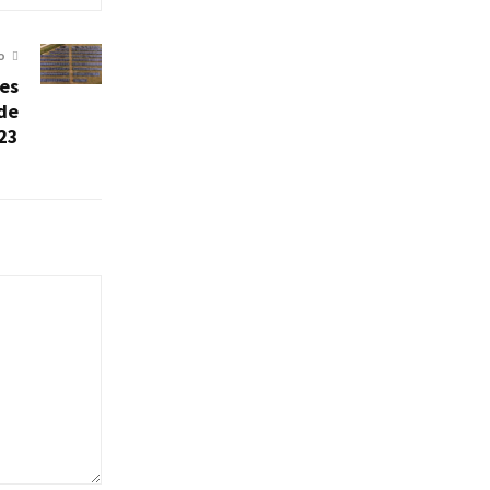
O
ues
 de
23