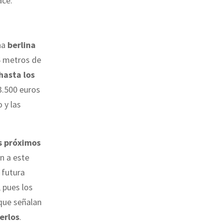
ace.
na
berlina
,6 metros de
hasta los
3.500 euros
 y las
s próximos
on a este
 futura
, pues los
nque señalan
erlos
.