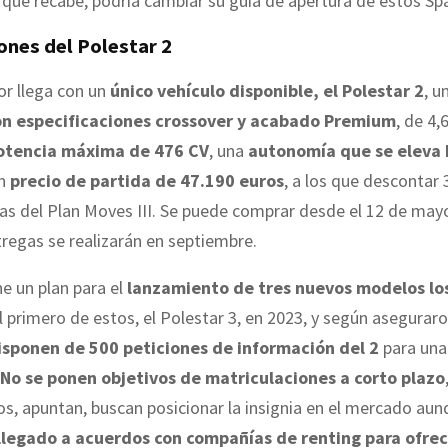
que recabe, podría cambiar su guía de apertura de estos Sp
ones del Polestar 2
or llega con un
único vehículo disponible, el Polestar 2
, u
on especificaciones crossover y acabado Premium
, de 4
otencia máxima de 476 CV
, una
autonomía que se eleva 
un
precio de partida de 47.190 euros
, a los que descontar 
as del Plan Moves III. Se puede comprar desde el 12 de mayo
regas se realizarán en septiembre.
ne un plan para el
lanzamiento de tres nuevos modelos lo
el primero de estos, el Polestar 3, en 2023, y según asegurar
isponen de 500 peticiones de información del 2
para una
No se ponen objetivos de matriculaciones a corto plazo
s, apuntan, buscan posicionar la insignia en el mercado au
llegado a acuerdos con compañías de renting para ofrec