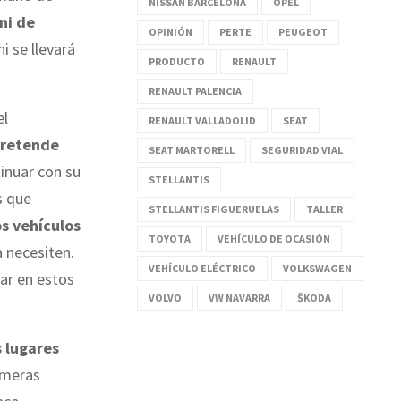
NISSAN BARCELONA
OPEL
ni de
OPINIÓN
PERTE
PEUGEOT
i se llevará
PRODUCTO
RENAULT
RENAULT PALENCIA
el
RENAULT VALLADOLID
SEAT
retende
SEAT MARTORELL
SEGURIDAD VIAL
tinuar con su
STELLANTIS
s que
STELLANTIS FIGUERUELAS
TALLER
os vehículos
TOYOTA
VEHÍCULO DE OCASIÓN
a necesiten.
VEHÍCULO ELÉCTRICO
VOLKSWAGEN
ar en estos
VOLVO
VW NAVARRA
ŠKODA
 lugares
rimeras