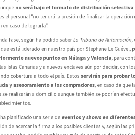
 aunque
no será bajo el formato de distribución selectiva 
es el personal "no tendrá la presión de finalizar la operación n
 en caso de lograrla".
nda fase, según ha podido saber
La Tribuna de Automoción
, 
 que está liderado en nuestro país por Stephane Le Guével,
p
riormente nuevos puntos en Málaga y Valencia
, para con
las Islas Canarias y a nuevos enclaves aún por decidir, con lo
ando cobertura a todo el país. Estos
servirán para probar l
yuda y asesoramiento a los compradores
, en caso de que l
 se realizarán a domicilio aunque también se podrían efectu
blecimientos.
 ha planificado una serie de
eventos y shows en diferentes
ión de acercar la firma a los posibles clientes y, según las p