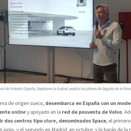
eral de Polestar España, Stephane Le Guével, explica los planes de llegada de la firma
irma de origen sueco,
desembarca en España con un mode
mente
online
y apoyado en la
red de posventa de Volvo
. Ad
ir dos centros tipo
store
, denominados Space
, el primero
n junio, y el segundo en Madrid, en octubre; y lo harán de la