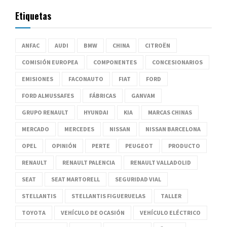
Etiquetas
ANFAC
AUDI
BMW
CHINA
CITROËN
COMISIÓN EUROPEA
COMPONENTES
CONCESIONARIOS
EMISIONES
FACONAUTO
FIAT
FORD
FORD ALMUSSAFES
FÁBRICAS
GANVAM
GRUPO RENAULT
HYUNDAI
KIA
MARCAS CHINAS
MERCADO
MERCEDES
NISSAN
NISSAN BARCELONA
OPEL
OPINIÓN
PERTE
PEUGEOT
PRODUCTO
RENAULT
RENAULT PALENCIA
RENAULT VALLADOLID
SEAT
SEAT MARTORELL
SEGURIDAD VIAL
STELLANTIS
STELLANTIS FIGUERUELAS
TALLER
TOYOTA
VEHÍCULO DE OCASIÓN
VEHÍCULO ELÉCTRICO