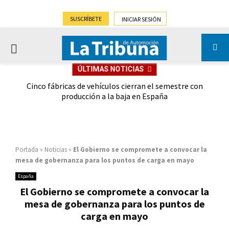
SUSCRÍBETE
INICIAR SESIÓN
PRIMARY
ÚLTIMAS NOTICIAS
MENU
 las
Cinco fábricas de vehículos cierran el semestre con
G
ión
producción a la baja en España
Portada
»
Noticias
»
El Gobierno se compromete a convocar la
mesa de gobernanza para los puntos de carga en mayo
España
El Gobierno se compromete a convocar la
mesa de gobernanza para los puntos de
carga en mayo