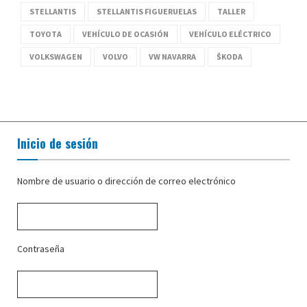
STELLANTIS
STELLANTIS FIGUERUELAS
TALLER
TOYOTA
VEHÍCULO DE OCASIÓN
VEHÍCULO ELÉCTRICO
VOLKSWAGEN
VOLVO
VW NAVARRA
ŠKODA
Inicio de sesión
Nombre de usuario o dirección de correo electrónico
Contraseña