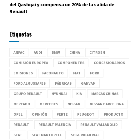
del Qashqai y compensa un 20% de la salida de
Renault
Etiquetas
ANFAC
AUDI
BMW
CHINA
CITROËN
COMISIÓN EUROPEA
COMPONENTES
CONCESIONARIOS
EMISIONES
FACONAUTO
FIAT
FORD
FORD ALMUSSAFES
FÁBRICAS
GANVAM
GRUPO RENAULT
HYUNDAI
KIA
MARCAS CHINAS
MERCADO
MERCEDES
NISSAN
NISSAN BARCELONA
OPEL
OPINIÓN
PERTE
PEUGEOT
PRODUCTO
RENAULT
RENAULT PALENCIA
RENAULT VALLADOLID
SEAT
SEAT MARTORELL
SEGURIDAD VIAL