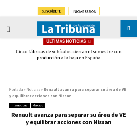
SUSCRÍBETE
INICIAR SESIÓN
PRIMARY
ÚLTIMAS NOTICIAS
MENU
 las
Cinco fábricas de vehículos cierran el semestre con
G
ión
producción a la baja en España
Portada
»
Noticias
»
Renault avanza para separar su área de VE
y equilibrar acciones con Nissan
Internacional
Mercado
Renault avanza para separar su área de VE
y equilibrar acciones con Nissan