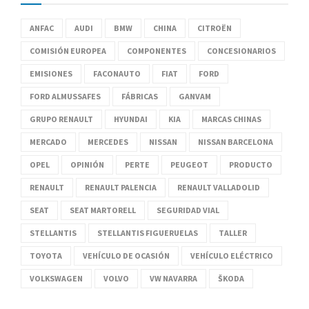
ANFAC
AUDI
BMW
CHINA
CITROËN
COMISIÓN EUROPEA
COMPONENTES
CONCESIONARIOS
EMISIONES
FACONAUTO
FIAT
FORD
FORD ALMUSSAFES
FÁBRICAS
GANVAM
GRUPO RENAULT
HYUNDAI
KIA
MARCAS CHINAS
MERCADO
MERCEDES
NISSAN
NISSAN BARCELONA
OPEL
OPINIÓN
PERTE
PEUGEOT
PRODUCTO
RENAULT
RENAULT PALENCIA
RENAULT VALLADOLID
SEAT
SEAT MARTORELL
SEGURIDAD VIAL
STELLANTIS
STELLANTIS FIGUERUELAS
TALLER
TOYOTA
VEHÍCULO DE OCASIÓN
VEHÍCULO ELÉCTRICO
VOLKSWAGEN
VOLVO
VW NAVARRA
ŠKODA