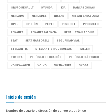
GRUPO RENAULT
HYUNDAI
KIA
MARCAS CHINAS
MERCADO
MERCEDES
NISSAN
NISSAN BARCELONA
OPEL
OPINIÓN
PERTE
PEUGEOT
PRODUCTO
RENAULT
RENAULT PALENCIA
RENAULT VALLADOLID
SEAT
SEAT MARTORELL
SEGURIDAD VIAL
STELLANTIS
STELLANTIS FIGUERUELAS
TALLER
TOYOTA
VEHÍCULO DE OCASIÓN
VEHÍCULO ELÉCTRICO
VOLKSWAGEN
VOLVO
VW NAVARRA
ŠKODA
Inicio de sesión
Nombre de usuario o dirección de correo electrónico