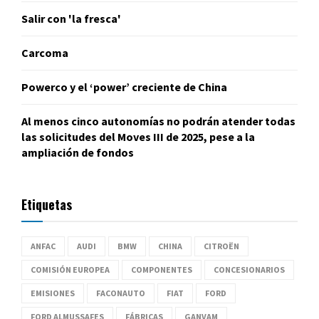
Salir con 'la fresca'
Carcoma
Powerco y el ‘power’ creciente de China
Al menos cinco autonomías no podrán atender todas
las solicitudes del Moves III de 2025, pese a la
ampliación de fondos
Etiquetas
ANFAC
AUDI
BMW
CHINA
CITROËN
COMISIÓN EUROPEA
COMPONENTES
CONCESIONARIOS
EMISIONES
FACONAUTO
FIAT
FORD
FORD ALMUSSAFES
FÁBRICAS
GANVAM