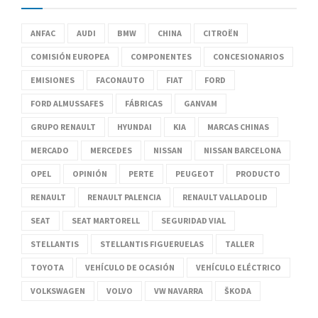
ANFAC
AUDI
BMW
CHINA
CITROËN
COMISIÓN EUROPEA
COMPONENTES
CONCESIONARIOS
EMISIONES
FACONAUTO
FIAT
FORD
FORD ALMUSSAFES
FÁBRICAS
GANVAM
GRUPO RENAULT
HYUNDAI
KIA
MARCAS CHINAS
MERCADO
MERCEDES
NISSAN
NISSAN BARCELONA
OPEL
OPINIÓN
PERTE
PEUGEOT
PRODUCTO
RENAULT
RENAULT PALENCIA
RENAULT VALLADOLID
SEAT
SEAT MARTORELL
SEGURIDAD VIAL
STELLANTIS
STELLANTIS FIGUERUELAS
TALLER
TOYOTA
VEHÍCULO DE OCASIÓN
VEHÍCULO ELÉCTRICO
VOLKSWAGEN
VOLVO
VW NAVARRA
ŠKODA