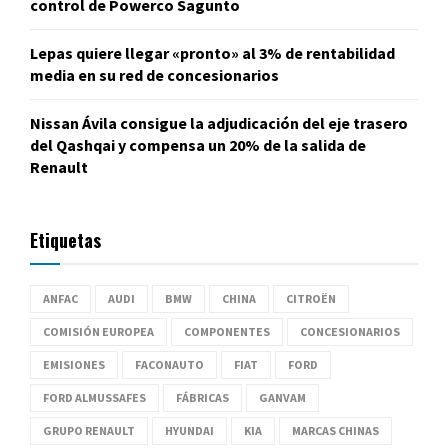
control de Powerco Sagunto
Lepas quiere llegar «pronto» al 3% de rentabilidad
media en su red de concesionarios
Nissan Ávila consigue la adjudicación del eje trasero
del Qashqai y compensa un 20% de la salida de
Renault
Etiquetas
ANFAC
AUDI
BMW
CHINA
CITROËN
COMISIÓN EUROPEA
COMPONENTES
CONCESIONARIOS
EMISIONES
FACONAUTO
FIAT
FORD
FORD ALMUSSAFES
FÁBRICAS
GANVAM
GRUPO RENAULT
HYUNDAI
KIA
MARCAS CHINAS