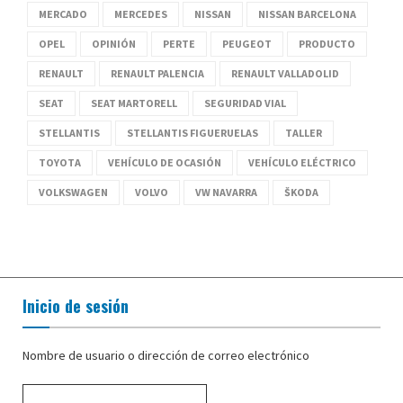
MERCADO
MERCEDES
NISSAN
NISSAN BARCELONA
OPEL
OPINIÓN
PERTE
PEUGEOT
PRODUCTO
RENAULT
RENAULT PALENCIA
RENAULT VALLADOLID
SEAT
SEAT MARTORELL
SEGURIDAD VIAL
STELLANTIS
STELLANTIS FIGUERUELAS
TALLER
TOYOTA
VEHÍCULO DE OCASIÓN
VEHÍCULO ELÉCTRICO
VOLKSWAGEN
VOLVO
VW NAVARRA
ŠKODA
Inicio de sesión
Nombre de usuario o dirección de correo electrónico