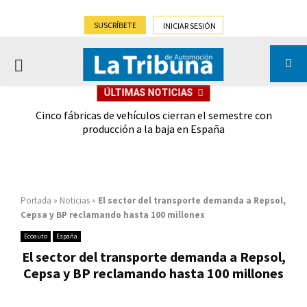
SUSCRÍBETE
INICIAR SESIÓN
PRIMARY
ÚLTIMAS NOTICIAS
MENU
 las
Cinco fábricas de vehículos cierran el semestre con
G
ión
producción a la baja en España
Portada
»
Noticias
»
El sector del transporte demanda a Repsol,
Cepsa y BP reclamando hasta 100 millones
Ecoauto
España
El sector del transporte demanda a Repsol,
Cepsa y BP reclamando hasta 100 millones