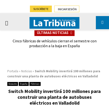
SUSCRÍBETE
INICIAR SESIÓN
PRIMARY
ÚLTIMAS NOTICIAS
MENU
 las
Cinco fábricas de vehículos cierran el semestre con
G
ión
producción a la baja en España
Portada
»
Noticias
»
Switch Mobility invertirá 100 millones para
construir una planta de autobuses eléctricos en Valladolid
Ecoauto
España
Fábricas
Switch Mobility invertirá 100 millones para
construir una planta de autobuses
eléctricos en Valladolid