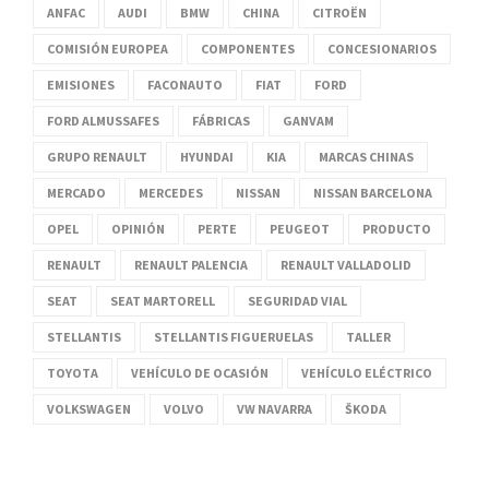
ANFAC
AUDI
BMW
CHINA
CITROËN
COMISIÓN EUROPEA
COMPONENTES
CONCESIONARIOS
EMISIONES
FACONAUTO
FIAT
FORD
FORD ALMUSSAFES
FÁBRICAS
GANVAM
GRUPO RENAULT
HYUNDAI
KIA
MARCAS CHINAS
MERCADO
MERCEDES
NISSAN
NISSAN BARCELONA
OPEL
OPINIÓN
PERTE
PEUGEOT
PRODUCTO
RENAULT
RENAULT PALENCIA
RENAULT VALLADOLID
SEAT
SEAT MARTORELL
SEGURIDAD VIAL
STELLANTIS
STELLANTIS FIGUERUELAS
TALLER
TOYOTA
VEHÍCULO DE OCASIÓN
VEHÍCULO ELÉCTRICO
VOLKSWAGEN
VOLVO
VW NAVARRA
ŠKODA