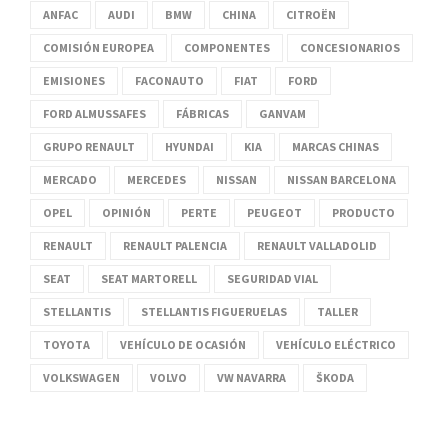
ANFAC
AUDI
BMW
CHINA
CITROËN
COMISIÓN EUROPEA
COMPONENTES
CONCESIONARIOS
EMISIONES
FACONAUTO
FIAT
FORD
FORD ALMUSSAFES
FÁBRICAS
GANVAM
GRUPO RENAULT
HYUNDAI
KIA
MARCAS CHINAS
MERCADO
MERCEDES
NISSAN
NISSAN BARCELONA
OPEL
OPINIÓN
PERTE
PEUGEOT
PRODUCTO
RENAULT
RENAULT PALENCIA
RENAULT VALLADOLID
SEAT
SEAT MARTORELL
SEGURIDAD VIAL
STELLANTIS
STELLANTIS FIGUERUELAS
TALLER
TOYOTA
VEHÍCULO DE OCASIÓN
VEHÍCULO ELÉCTRICO
VOLKSWAGEN
VOLVO
VW NAVARRA
ŠKODA