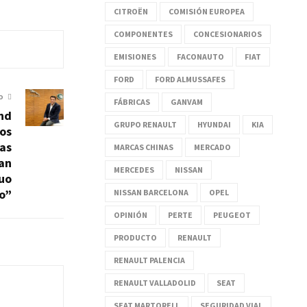
CITROËN
COMISIÓN EUROPEA
COMPONENTES
CONCESIONARIOS
EMISIONES
FACONAUTO
FIAT
FORD
FORD ALMUSSAFES
O
FÁBRICAS
GANVAM
nd
GRUPO RENAULT
HYUNDAI
KIA
os
as
MARCAS CHINAS
MERCADO
an
MERCEDES
NISSAN
uo
o”
NISSAN BARCELONA
OPEL
OPINIÓN
PERTE
PEUGEOT
PRODUCTO
RENAULT
RENAULT PALENCIA
RENAULT VALLADOLID
SEAT
SEAT MARTORELL
SEGURIDAD VIAL