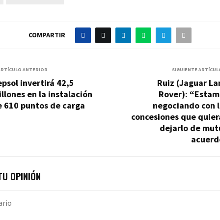
COMPARTIR
ARTÍCULO ANTERIOR
SIGUIENTE ARTÍCUL
psol invertirá 42,5
Ruiz (Jaguar La
llones en la instalación
Rover): “Estam
e 610 puntos de carga
negociando con l
concesiones que quier
dejarlo de mut
acuerd
U OPINIÓN