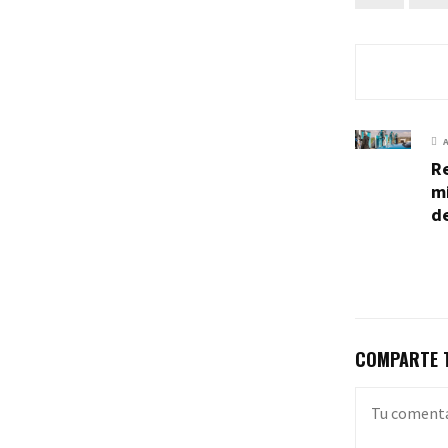
Re
mi
d
COMPARTE T