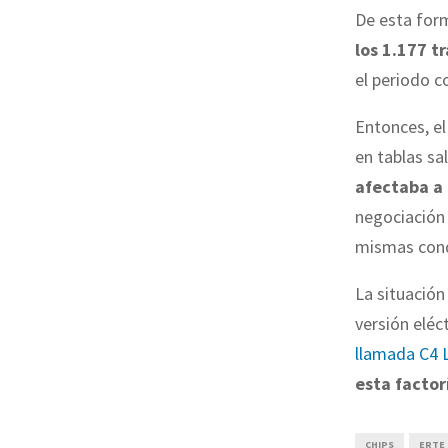
De esta form
los 1.177 t
el periodo 
Entonces, e
en tablas sa
afectaba a 
negociación
mismas cond
La situación
versión eléc
llamada C4
esta factor
CHIPS
ERTE