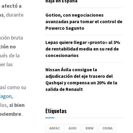
baja en España
e
afectó a
as
, durante
Gotion, con negociaciones
avanzadas para tomar el control de
Powerco Sagunto
ución bruta
Lepas quiere llegar «pronto» al 3%
ción no
de rentabilidad media en su red de
ués de la
concesionarios
er las
Nissan Ávila consigue la
adjudicación del eje trasero del
Qashqai y compensa un 20% de la
 así como su
salida de Renault
Wagon,
ulos,
si bien
Etiquetas
noviembre
.
ANFAC
AUDI
BMW
CHINA