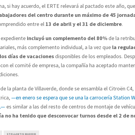
a, si hay acuerdo, el ERTE relevará al pactado este año, qu
rabajadores del centro durante un máximo de 45 jornad
comprendido entre el
13 de abril y el 31 de diciembre
.
l expediente
incluyó un complemento del 80%
de la retrib
lariales, más complemento individual, a la vez que
la regula
los días de vacaciones
disponibles de los empleados. Desp
 con el comité de empresa, la compañía ha aceptado manten
iciones.
 de la planta de Villaverde, donde se ensambla el Citroën C4,
trica,
—en enero se espera que se una la carrocería Station 
 L—
es similar a las del resto de centros de montaje de vehíc
ía no ha tenido que desconvocar turnos desde el 2 de 
STELLANTIS MADRID