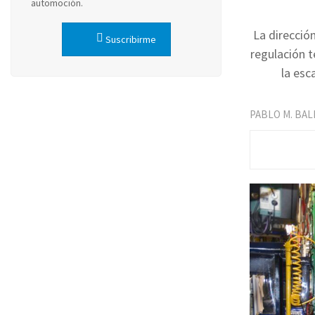
automoción.
La direcció
Suscribirme
regulación t
la esc
PABLO M. BA