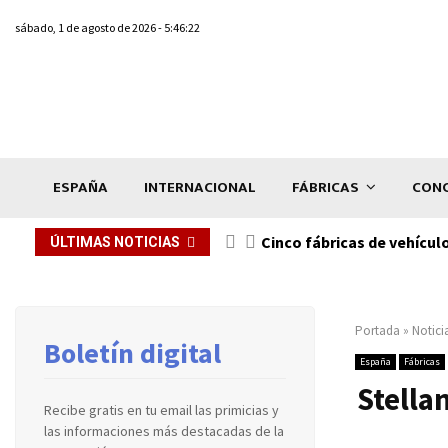
sábado, 1 de agosto de 2026 - 5:46:22
ESPAÑA
INTERNACIONAL
FÁBRICAS
CONC
n de...
Cinco fábricas de vehícul
ÚLTIMAS NOTICIAS
Portada
»
Notici
Boletín digital
España
Fábricas
Stella
Recibe gratis en tu email las primicias y
las informaciones más destacadas de la