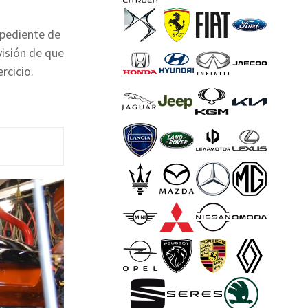
xpediente de
visión de que
rcicio.