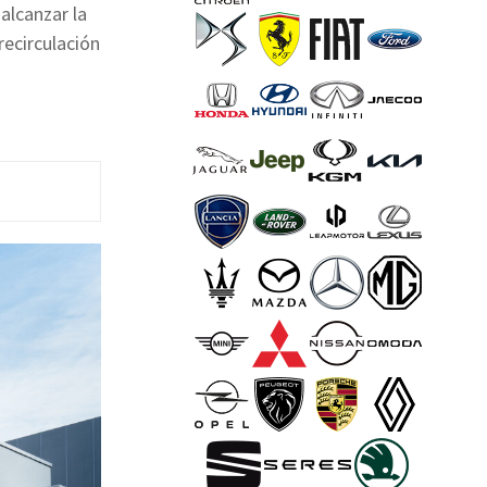
alcanzar la
recirculación