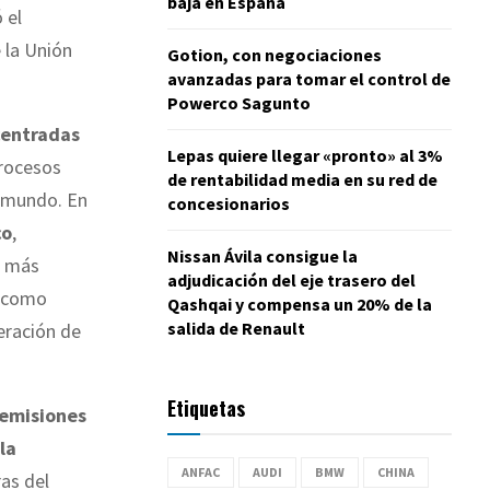
baja en España
 el
 la Unión
Gotion, con negociaciones
avanzadas para tomar el control de
Powerco Sagunto
 centradas
Lepas quiere llegar «pronto» al 3%
procesos
de rentabilidad media en su red de
l mundo. En
concesionarios
co
,
Nissan Ávila consigue la
n más
adjudicación del eje trasero del
í como
Qashqai y compensa un 20% de la
salida de Renault
eración de
Etiquetas
 emisiones
la
ANFAC
AUDI
BMW
CHINA
ras del