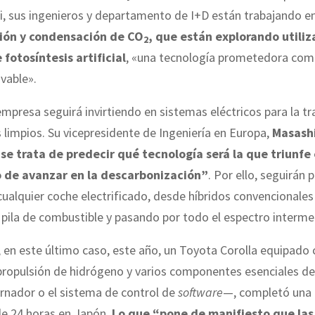
i, sus ingenieros y departamento de I+D están trabajando e
ción y condensación de CO
, que están explorando utiliz
2
 fotosíntesis artificial
, «una tecnología prometedora com
vable».
mpresa seguirá invirtiendo en sistemas eléctricos para la tr
s limpios. Su vicepresidente de Ingeniería en Europa,
Masash
se trata de predecir qué tecnología será la que triunfe 
o de avanzar en la descarbonización”
. Por ello, seguirán
cualquier coche electrificado, desde híbridos convencionales
pila de combustible y pasando por todo el espectro interme
 en este último caso, este año, un Toyota Corolla equipado 
propulsión de hidrógeno y varios componentes esenciales d
rnador o el sistema de control de
software
—, completó una 
de 24 horas en Japón.
Lo que “pone de manifiesto que las