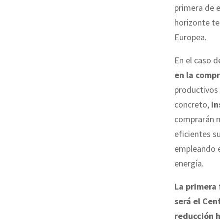
primera de e
horizonte te
Europea.
En el caso d
en la compr
productivos 
concreto,
in
comprarán m
eficientes s
empleando el
energía.
La primera 
será el Cen
reducción h