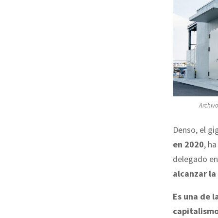
Archivo
Denso, el g
en 2020
, h
delegado en
alcanzar la
Es una de l
capitalism