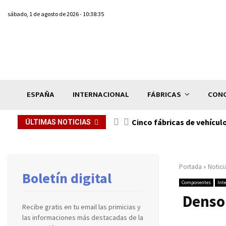
sábado, 1 de agosto de 2026 - 10:38:35
ESPAÑA
INTERNACIONAL
FÁBRICAS
CONC
n de...
Cinco fábricas de vehícul
ÚLTIMAS NOTICIAS
Portada
»
Notici
Boletín digital
Componentes
Int
Denso 
Recibe gratis en tu email las primicias y
las informaciones más destacadas de la