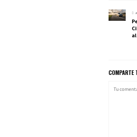
P
Ci
al
COMPARTE T