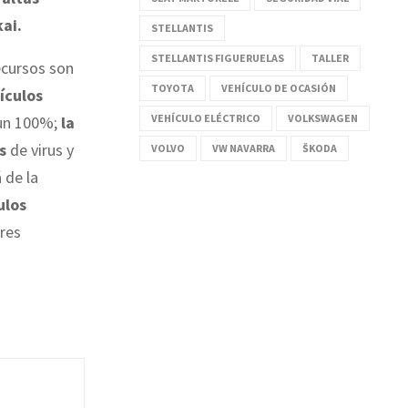
ai.
STELLANTIS
STELLANTIS FIGUERUELAS
TALLER
ecursos son
TOYOTA
VEHÍCULO DE OCASIÓN
ículos
VEHÍCULO ELÉCTRICO
VOLKSWAGEN
n un 100%;
la
s
de virus y
VOLVO
VW NAVARRA
ŠKODA
 de la
ulos
ires