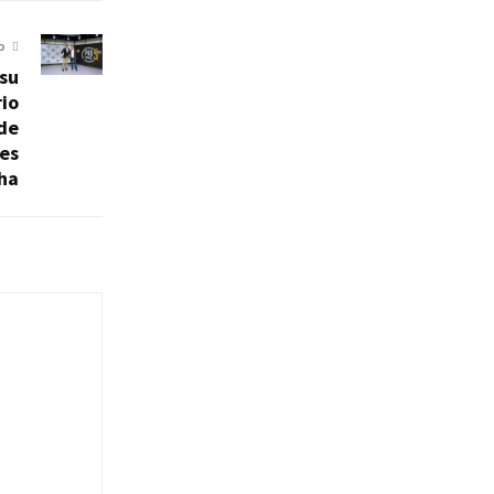
O
 su
rio
 de
es
ha