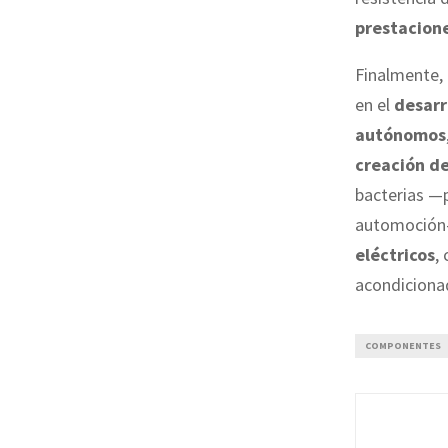
prestacione
Finalmente, 
en el
desarro
autónomos
creación de
bacterias —p
automoció
eléctricos
,
acondicionad
COMPONENTES