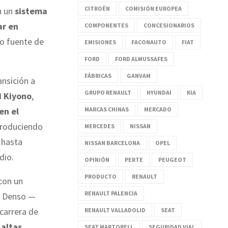
CITROËN
COMISIÓN EUROPEA
n un
sistema
ar en
COMPONENTES
CONCESIONARIOS
o fuente de
EMISIONES
FACONAUTO
FIAT
FORD
FORD ALMUSSAFES
FÁBRICAS
GANVAM
ansición a
GRUPO RENAULT
HYUNDAI
KIA
i Kiyono
,
MARCAS CHINAS
MERCADO
en el
 produciendo
MERCEDES
NISSAN
 hasta
NISSAN BARCELONA
OPEL
dio.
OPINIÓN
PERTE
PEUGEOT
PRODUCTO
RENAULT
con un
RENAULT PALENCIA
e Denso —
carrera de
RENAULT VALLADOLID
SEAT
 altas
SEAT MARTORELL
SEGURIDAD VIAL