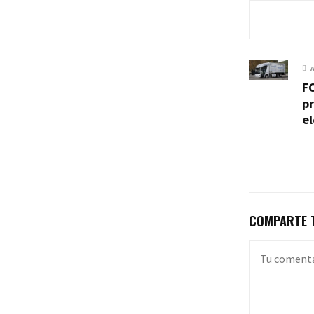
FC
p
el
COMPARTE T