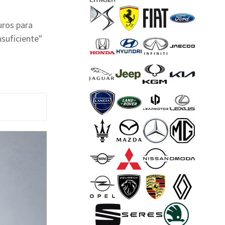
uros para
nsuficiente"