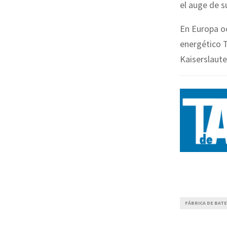
el auge de s
En Europa oc
energético 
Kaiserslaut
FÁBRICA DE BATE