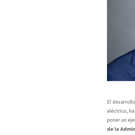
El desarroll
eléctrico, h
poner un ej
de la Admi