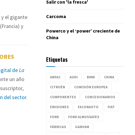
Salir con 'la fresca'
Carcoma
 y el gigante
(Francia) y
Powerco y el ‘power’ creciente de
China
TORES
Etiquetas
igital de
La
ANFAC
AUDI
BMW
CHINA
nte un año
CITROËN
COMISIÓN EUROPEA
suscriptor,
ón del sector
.
COMPONENTES
CONCESIONARIOS
EMISIONES
FACONAUTO
FIAT
FORD
FORD ALMUSSAFES
FÁBRICAS
GANVAM