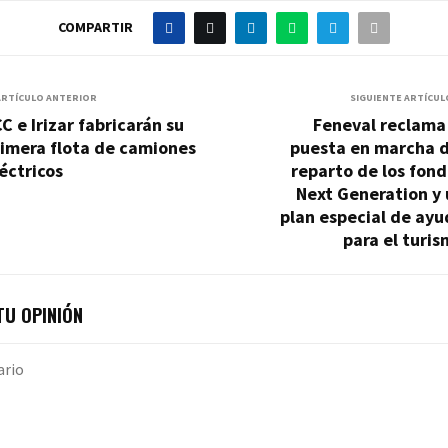
COMPARTIR
ARTÍCULO ANTERIOR
SIGUIENTE ARTÍCUL
C e Irizar fabricarán su
Feneval reclama
rimera flota de camiones
puesta en marcha d
éctricos
reparto de los fon
Next Generation y
plan especial de ay
para el turi
U OPINIÓN