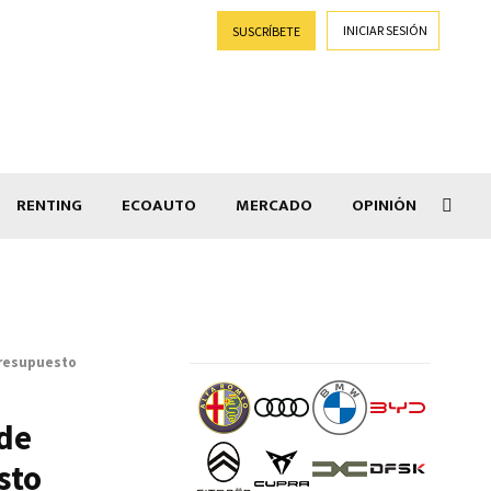
INICIAR SESIÓN
SUSCRÍBETE
RENTING
ECOAUTO
MERCADO
OPINIÓN
Salir
 presupuesto
 de
sto