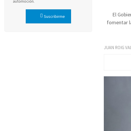
automoción.
El Gobie
Suscribirme
fomentar la
JUAN ROIG VA