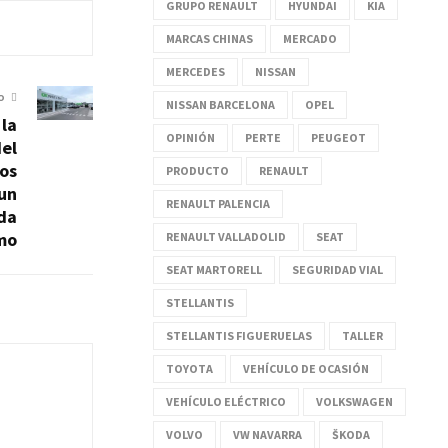
GRUPO RENAULT
HYUNDAI
KIA
MARCAS CHINAS
MERCADO
MERCEDES
NISSAN
O
NISSAN BARCELONA
OPEL
 la
OPINIÓN
PERTE
PEUGEOT
el
dos
PRODUCTO
RENAULT
 un
RENAULT PALENCIA
uda
smo
RENAULT VALLADOLID
SEAT
SEAT MARTORELL
SEGURIDAD VIAL
STELLANTIS
STELLANTIS FIGUERUELAS
TALLER
TOYOTA
VEHÍCULO DE OCASIÓN
VEHÍCULO ELÉCTRICO
VOLKSWAGEN
VOLVO
VW NAVARRA
ŠKODA