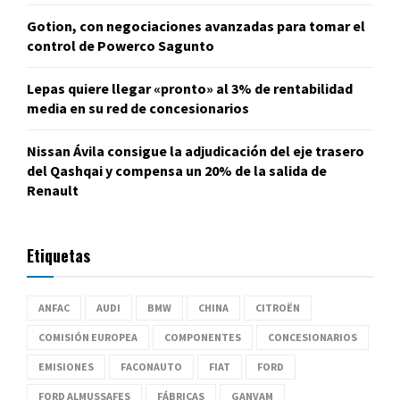
Gotion, con negociaciones avanzadas para tomar el
control de Powerco Sagunto
Lepas quiere llegar «pronto» al 3% de rentabilidad
media en su red de concesionarios
Nissan Ávila consigue la adjudicación del eje trasero
del Qashqai y compensa un 20% de la salida de
Renault
Etiquetas
ANFAC
AUDI
BMW
CHINA
CITROËN
COMISIÓN EUROPEA
COMPONENTES
CONCESIONARIOS
EMISIONES
FACONAUTO
FIAT
FORD
FORD ALMUSSAFES
FÁBRICAS
GANVAM