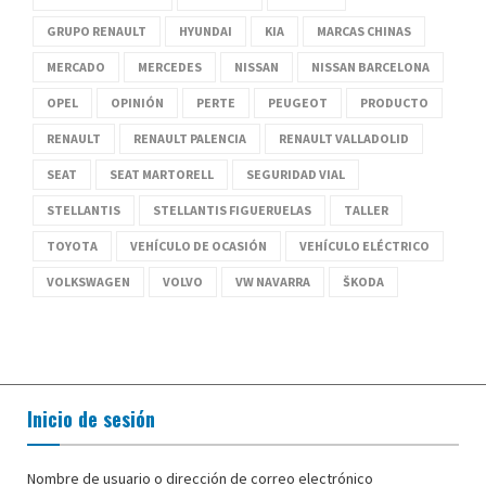
GRUPO RENAULT
HYUNDAI
KIA
MARCAS CHINAS
MERCADO
MERCEDES
NISSAN
NISSAN BARCELONA
OPEL
OPINIÓN
PERTE
PEUGEOT
PRODUCTO
RENAULT
RENAULT PALENCIA
RENAULT VALLADOLID
SEAT
SEAT MARTORELL
SEGURIDAD VIAL
STELLANTIS
STELLANTIS FIGUERUELAS
TALLER
TOYOTA
VEHÍCULO DE OCASIÓN
VEHÍCULO ELÉCTRICO
VOLKSWAGEN
VOLVO
VW NAVARRA
ŠKODA
Inicio de sesión
Nombre de usuario o dirección de correo electrónico