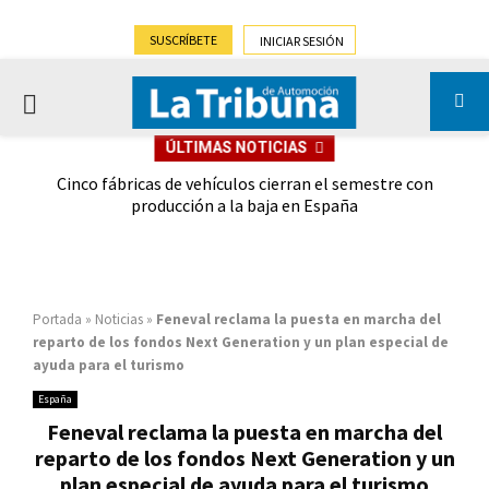
SUSCRÍBETE
INICIAR SESIÓN
PRIMARY
ÚLTIMAS NOTICIAS
MENU
 las
Cinco fábricas de vehículos cierran el semestre con
G
ión
producción a la baja en España
Portada
»
Noticias
»
Feneval reclama la puesta en marcha del
reparto de los fondos Next Generation y un plan especial de
ayuda para el turismo
España
Feneval reclama la puesta en marcha del
reparto de los fondos Next Generation y un
plan especial de ayuda para el turismo