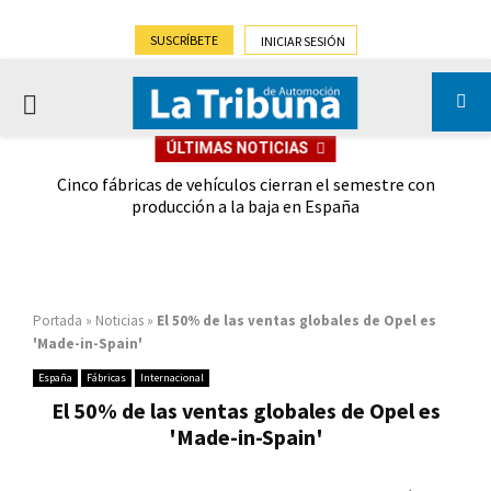
SUSCRÍBETE
INICIAR SESIÓN
PRIMARY
ÚLTIMAS NOTICIAS
MENU
 las
Cinco fábricas de vehículos cierran el semestre con
G
ión
producción a la baja en España
Portada
»
Noticias
»
El 50% de las ventas globales de Opel es
'Made-in-Spain'
España
Fábricas
Internacional
El 50% de las ventas globales de Opel es
'Made-in-Spain'