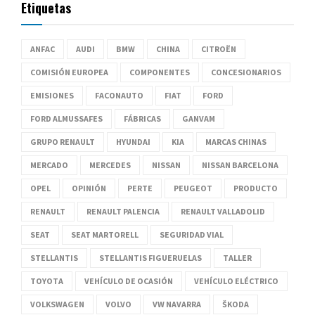
Etiquetas
ANFAC
AUDI
BMW
CHINA
CITROËN
COMISIÓN EUROPEA
COMPONENTES
CONCESIONARIOS
EMISIONES
FACONAUTO
FIAT
FORD
FORD ALMUSSAFES
FÁBRICAS
GANVAM
GRUPO RENAULT
HYUNDAI
KIA
MARCAS CHINAS
MERCADO
MERCEDES
NISSAN
NISSAN BARCELONA
OPEL
OPINIÓN
PERTE
PEUGEOT
PRODUCTO
RENAULT
RENAULT PALENCIA
RENAULT VALLADOLID
SEAT
SEAT MARTORELL
SEGURIDAD VIAL
STELLANTIS
STELLANTIS FIGUERUELAS
TALLER
TOYOTA
VEHÍCULO DE OCASIÓN
VEHÍCULO ELÉCTRICO
VOLKSWAGEN
VOLVO
VW NAVARRA
ŠKODA