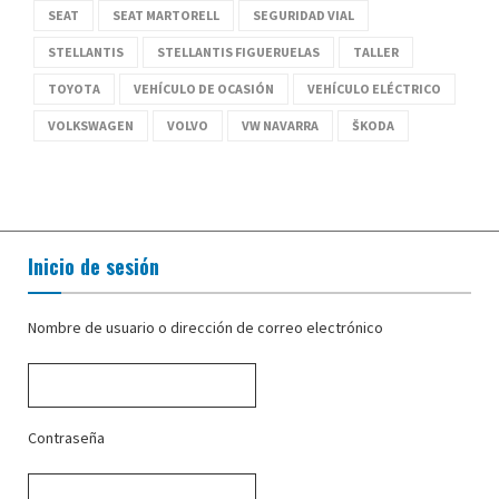
SEAT
SEAT MARTORELL
SEGURIDAD VIAL
STELLANTIS
STELLANTIS FIGUERUELAS
TALLER
TOYOTA
VEHÍCULO DE OCASIÓN
VEHÍCULO ELÉCTRICO
VOLKSWAGEN
VOLVO
VW NAVARRA
ŠKODA
Inicio de sesión
Nombre de usuario o dirección de correo electrónico
Contraseña