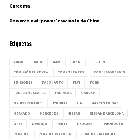
Carcoma
Powerco y el ‘power’ creciente de China
Etiquetas
ANFAC
AUDI
BMW
CHINA
CITROËN
COMISIÓN EUROPEA
COMPONENTES
CONCESIONARIOS
EMISIONES
FACONAUTO
FIAT
FORD
FORD ALMUSSAFES
FÁBRICAS
GANVAM
GRUPO RENAULT
HYUNDAI
KIA
MARCAS CHINAS
MERCADO
MERCEDES
NISSAN
NISSAN BARCELONA
OPEL
OPINIÓN
PERTE
PEUGEOT
PRODUCTO
RENAULT
RENAULT PALENCIA
RENAULT VALLADOLID